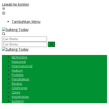
Lewati ke konten
Tambahkan Menu
BERANDA
Nasional
Internasional
Hukum
Politika
Pendidikan
Ekobis
Olahraga
Opini
Kesehatan
Sulteng