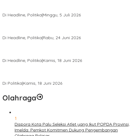
Di Pelantikan PAN Sulteng, Gubernur Anwar Hafid Ajak Sinergi
Optimalkan Potensi Daerah
Di Headline, Politika
|
Minggu, 5 Juli 2026
Rio Capella Gantikan Hadianto Rasyid Sebagai Ketua DPD
Hanura Sulteng
Di Headline, Politika
|
Rabu, 24 Juni 2026
DPW PKB Sulteng Sukses Gelar Muscab, Mustasyar Apresiasi
Kinerja Utat Bowo
Di Headline, Politika
|
Kamis, 18 Juni 2026
PSI Sulteng Peduli Korban Gempa 6,7 SR, Membumikan
Solidaritas, Meringankan Derita Rakyat
Di Politika
|
Kamis, 18 Juni 2026
Olahraga
1
Dispora Kota Palu Seleksi Atlet yang Ikut POPDA Provinsi,
Imelda: Pemkot Komitmen Dukung Pengembangan
Olahraga Pelajar