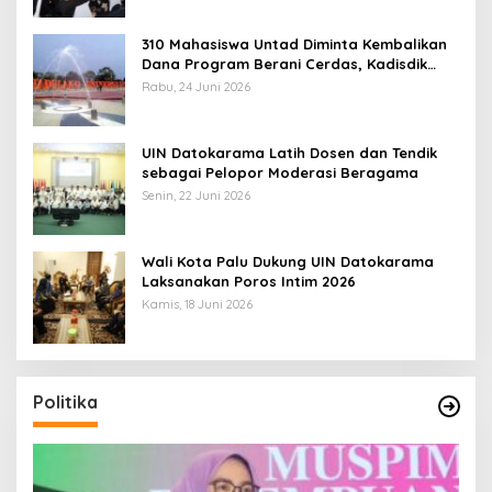
310 Mahasiswa Untad Diminta Kembalikan
Dana Program Berani Cerdas, Kadisdik
Sulteng: Tidak Boleh Terima Beasiswa
Rabu, 24 Juni 2026
Ganda
UIN Datokarama Latih Dosen dan Tendik
sebagai Pelopor Moderasi Beragama
Senin, 22 Juni 2026
Wali Kota Palu Dukung UIN Datokarama
Laksanakan Poros Intim 2026
Kamis, 18 Juni 2026
Politika