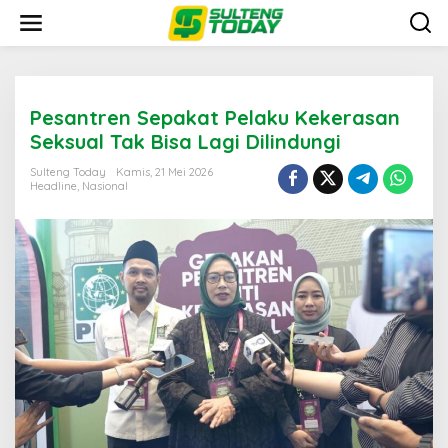
Lewati
ke
konten
Pesantren Sepakat Pelaku Kekerasan
Seksual Tak Bisa Lagi Dilindungi
Sulteng Today
Kamis, 21 Mei 2026
Headline
,
Nasional