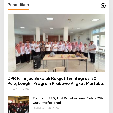
Pendidikan
DPR RI Tinjau Sekolah Rakyat Terintegrasi 20
Palu, Longki: Program Prabowo Angkat Martabat
Anak Miskin
Senin, 13 Juli 2026
Program PPG, UIN Datokarama Cetak 796
Guru Profesional
Selasa, 30 Juni 2026