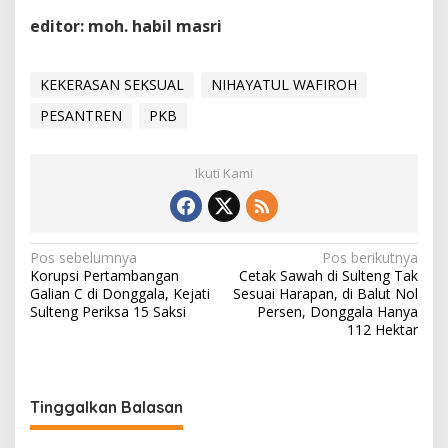
editor: moh. habil masri
KEKERASAN SEKSUAL
NIHAYATUL WAFIROH
PESANTREN
PKB
Ikuti Kami
Navigasi
Pos sebelumnya
Pos berikutnya
Korupsi Pertambangan
Cetak Sawah di Sulteng Tak
pos
Galian C di Donggala, Kejati
Sesuai Harapan, di Balut Nol
Sulteng Periksa 15 Saksi
Persen, Donggala Hanya
112 Hektar
Tinggalkan Balasan