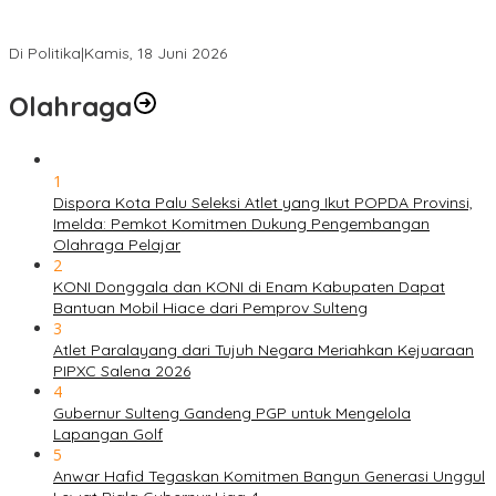
PSI Sulteng Peduli Korban Gempa 6,7 SR, Membumikan
Solidaritas, Meringankan Derita Rakyat
Di Politika
|
Kamis, 18 Juni 2026
Olahraga
1
Dispora Kota Palu Seleksi Atlet yang Ikut POPDA Provinsi,
Imelda: Pemkot Komitmen Dukung Pengembangan
Olahraga Pelajar
2
KONI Donggala dan KONI di Enam Kabupaten Dapat
Bantuan Mobil Hiace dari Pemprov Sulteng
3
Atlet Paralayang dari Tujuh Negara Meriahkan Kejuaraan
PIPXC Salena 2026
4
Gubernur Sulteng Gandeng PGP untuk Mengelola
Lapangan Golf
5
Anwar Hafid Tegaskan Komitmen Bangun Generasi Unggul