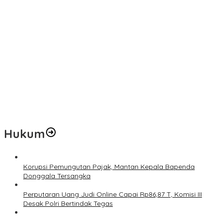
Pemerintah Diminta Mengkaji Rencana Kenaikan Gaji Kepala
Daerah
Kementerian ESDM Perlu Survei Potensi Helium di Sesar Palu-
Koro dan Teluk Palu untuk Mendukung Industri Teknologi Masa
Depan
Prof Hanief Ghafur: Ketua Umum PBNU Harus Diseleksi Ahwa
Jelang Muktamar Ke-35, AS Hikam Ingatkan Evaluasi Total
Hubungan NU dan Kekuasaan
Lindungi Hak Sipil, PKB Sodorkan 8 Catatan RUU Siber
Hukum
Korupsi Pemungutan Pajak, Mantan Kepala Bapenda
Donggala Tersangka
Perputaran Uang Judi Online Capai Rp86,87 T, Komisi III
Desak Polri Bertindak Tegas