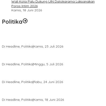
Wali Kota Palu Dukung UIN Datokarama Laksanakan
Poros Intim 2026
Kamis, 18 Juni 2026
Politika
Momentum Harlah PKB ke-28, Perempuan Bangsa Gelar Dua
Agenda Akbar Perkuat Mesin Organisasi
Di Headline, Politika
|
Kamis, 23 Juli 2026
Di Pelantikan PAN Sulteng, Gubernur Anwar Hafid Ajak Sinergi
Optimalkan Potensi Daerah
Di Headline, Politika
|
Minggu, 5 Juli 2026
Rio Capella Gantikan Hadianto Rasyid Sebagai Ketua DPD
Hanura Sulteng
Di Headline, Politika
|
Rabu, 24 Juni 2026
DPW PKB Sulteng Sukses Gelar Muscab, Mustasyar Apresiasi
Kinerja Utat Bowo
Di Headline, Politika
|
Kamis, 18 Juni 2026