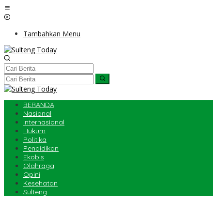
Lewati
ke
konten
Tambahkan Menu
BERANDA
Nasional
Internasional
Hukum
Politika
Pendidikan
Ekobis
Olahraga
Opini
Kesehatan
Sulteng