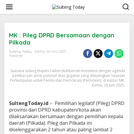
Lewati
ke
konten
MK : Pileg DPRD Bersamaan dengan
Pilkada
Sulteng Today
Kamis, 26 Juni 2025
Nasional
Suasana sidang Majelis Hakim Mahkamah Konstitusi dengan agenda
pembacaan amar putusan atas gugatan yang dilayangkan Yayasan
Perkumpulan untuk Pemilu dan Demokrasi (Perludem), di kantor MK,
Kamis, 26 Juni 2025.
SultengToday.id
– Pemilihan legilatif (Pileg) DPRD
provinsi dan DPRD kabupaten/kota akan
dilaksanakan bersamaan dengan pemilihan kepala
daerah (Pilkada). Pileg dan Pilkada ini
diselenggarakan 2 tahun atau paling lambat 2