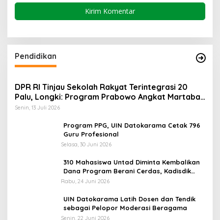
Pendidikan
DPR RI Tinjau Sekolah Rakyat Terintegrasi 20
Palu, Longki: Program Prabowo Angkat Martabat
Anak Miskin
Senin, 13 Juli 2026
Program PPG, UIN Datokarama Cetak 796
Guru Profesional
Selasa, 30 Juni 2026
310 Mahasiswa Untad Diminta Kembalikan
Dana Program Berani Cerdas, Kadisdik
Sulteng: Tidak Boleh Terima Beasiswa
Rabu, 24 Juni 2026
Ganda
UIN Datokarama Latih Dosen dan Tendik
sebagai Pelopor Moderasi Beragama
Senin, 22 Juni 2026