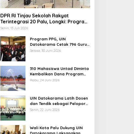
DPR RI Tinjau Sekolah Rakyat
Terintegrasi 20 Palu, Longki: Program
Prabowo Angkat Martabat Anak
Senin, 13 Juli 2026
Miskin
Program PPG, UIN
Datokarama Cetak 796 Guru
Profesional
Selasa, 30 Juni 2026
310 Mahasiswa Untad Diminta
Kembalikan Dana Program
Berani Cerdas, Kadisdik
Rabu, 24 Juni 2026
Sulteng: Tidak Boleh Terima
Beasiswa Ganda
UIN Datokarama Latih Dosen
dan Tendik sebagai Pelopor
Moderasi Beragama
Senin, 22 Juni 2026
Wali Kota Palu Dukung UIN
Datokarama Laksanakan