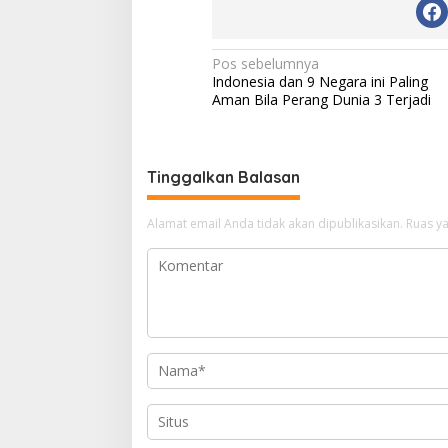
Navigasi
Pos sebelumnya
Indonesia dan 9 Negara ini Paling
pos
Aman Bila Perang Dunia 3 Terjadi
Tinggalkan Balasan
Alamat email Anda tidak akan dipublikasikan.
Ruas ya