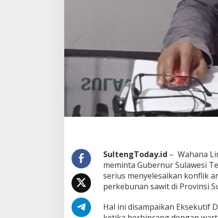
SultengToday.id
– Wahana Lin
meminta Gubernur Sulawesi Ten
serius menyelesaikan konflik 
perkebunan sawit di Provinsi S
Hal ini disampaikan Eksekutif 
ketika berbincang dengan wart