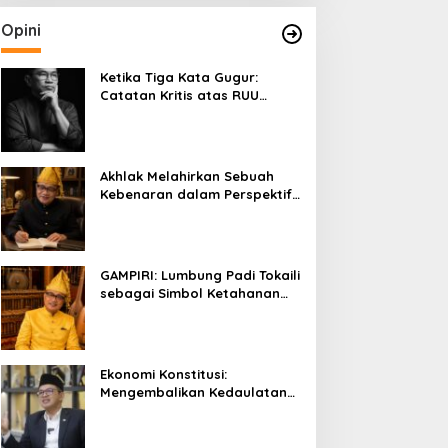
Opini
Ketika Tiga Kata Gugur:
Catatan Kritis atas RUU
Kehutanan yang Melupakan
Falsafah Hidup
Akhlak Melahirkan Sebuah
Kebenaran dalam Perspektif
Budaya Kaili
GAMPIRI: Lumbung Padi Tokaili
sebagai Simbol Ketahanan
Pangan dan Kebersamaan
Ekonomi Konstitusi:
Mengembalikan Kedaulatan
Ekonomi kepada Rakyat dan
Umat