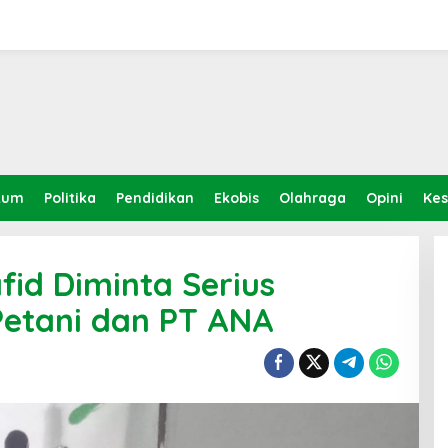
kum
Politika
Pendidikan
Ekobis
Olahraga
Opini
Ke
id Diminta Serius
 Petani dan PT ANA