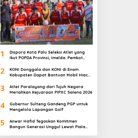
1
Dispora Kota Palu Seleksi Atlet yang
Ikut POPDA Provinsi, Imelda: Pemkot
Komitmen Dukung Pengembangan
2
Olahraga Pelajar
KONI Donggala dan KONI di Enam
Kabupaten Dapat Bantuan Mobil Hiace
dari Pemprov Sulteng
3
Atlet Paralayang dari Tujuh Negara
Meriahkan Kejuaraan PIPXC Salena 2026
4
Gubernur Sulteng Gandeng PGP untuk
Mengelola Lapangan Golf
5
Anwar Hafid Tegaskan Komitmen
Bangun Generasi Unggul Lewat Piala
Gubernur Liga 4