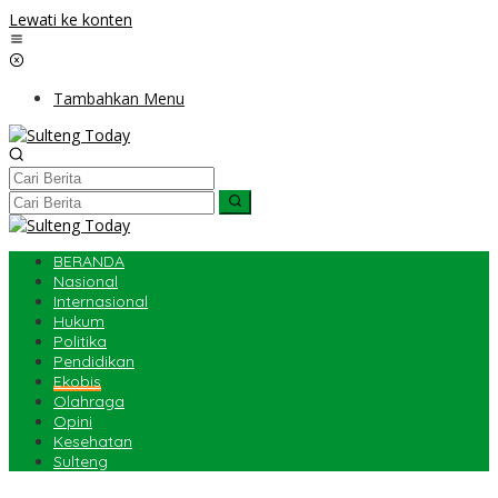
Lewati ke konten
Tambahkan Menu
BERANDA
Nasional
Internasional
Hukum
Politika
Pendidikan
Ekobis
Olahraga
Opini
Kesehatan
Sulteng