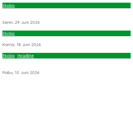
Ekobis
Delegasi Tiongkok Tinjau Potensi Pertanian dan Pendidikan di
Sulteng
Senin, 29 Juni 2026
Ekobis
Rupiah Tertekan, LPS Garansi Perbankan Nasional Tetap Aman
Kamis, 18 Juni 2026
Ekobis
,
Headline
Rp3,36 Miliar Uang Nasabah BNI 46 Parigi Hilang dari Rekening,
OJK Sulteng Belum Memberi Respon
Rabu, 10 Juni 2026
Temuan 6 Juta Data Ganda Penerima MBG, Komisi IX: Tindak
Lanjuti
Pemerintah Diminta Mengkaji Rencana Kenaikan Gaji Kepala
Daerah
Kementerian ESDM Perlu Survei Potensi Helium di Sesar Palu-
Koro dan Teluk Palu untuk Mendukung Industri Teknologi Masa
Depan