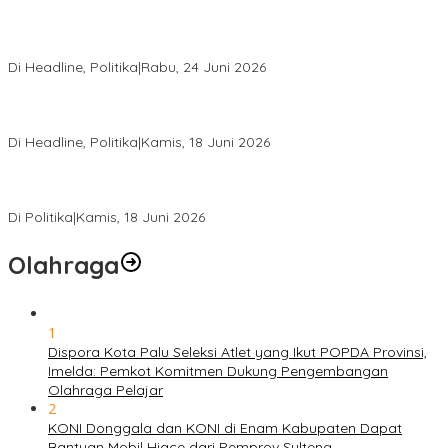
Rio Capella Gantikan Hadianto Rasyid Sebagai Ketua DPD
Hanura Sulteng
Di Headline, Politika
|
Rabu, 24 Juni 2026
DPW PKB Sulteng Sukses Gelar Muscab, Mustasyar Apresiasi
Kinerja Utat Bowo
Di Headline, Politika
|
Kamis, 18 Juni 2026
PSI Sulteng Peduli Korban Gempa 6,7 SR, Membumikan
Solidaritas, Meringankan Derita Rakyat
Di Politika
|
Kamis, 18 Juni 2026
Olahraga
1
Dispora Kota Palu Seleksi Atlet yang Ikut POPDA Provinsi,
Imelda: Pemkot Komitmen Dukung Pengembangan
Olahraga Pelajar
2
KONI Donggala dan KONI di Enam Kabupaten Dapat
Bantuan Mobil Hiace dari Pemprov Sulteng