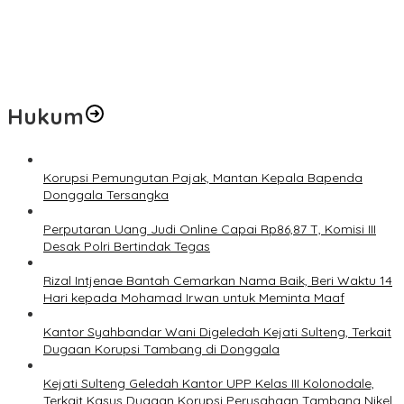
Prof Hanief Ghafur: Ketua Umum PBNU Harus Diseleksi Ahwa
Jelang Muktamar Ke-35, AS Hikam Ingatkan Evaluasi Total
Hubungan NU dan Kekuasaan
Hukum
Korupsi Pemungutan Pajak, Mantan Kepala Bapenda
Donggala Tersangka
Perputaran Uang Judi Online Capai Rp86,87 T, Komisi III
Desak Polri Bertindak Tegas
Rizal Intjenae Bantah Cemarkan Nama Baik, Beri Waktu 14
Hari kepada Mohamad Irwan untuk Meminta Maaf
Kantor Syahbandar Wani Digeledah Kejati Sulteng, Terkait
Dugaan Korupsi Tambang di Donggala
Kejati Sulteng Geledah Kantor UPP Kelas III Kolonodale,
Terkait Kasus Dugaan Korupsi Perusahaan Tambang Nikel