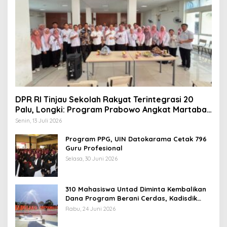
DPR RI Tinjau Sekolah Rakyat Terintegrasi 20
Palu, Longki: Program Prabowo Angkat Martabat
Anak Miskin
Senin, 13 Juli 2026
Program PPG, UIN Datokarama Cetak 796
Guru Profesional
Selasa, 30 Juni 2026
310 Mahasiswa Untad Diminta Kembalikan
Dana Program Berani Cerdas, Kadisdik
Sulteng: Tidak Boleh Terima Beasiswa
Rabu, 24 Juni 2026
Ganda