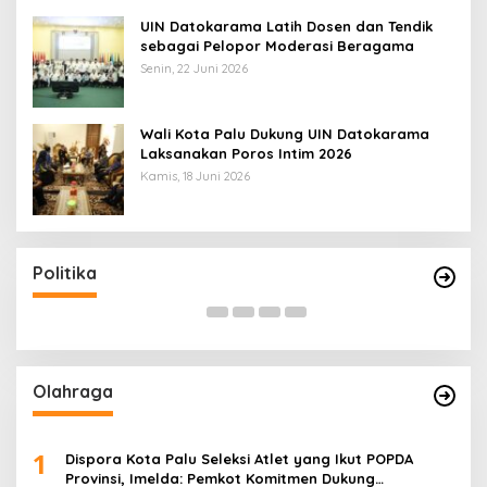
UIN Datokarama Latih Dosen dan Tendik
sebagai Pelopor Moderasi Beragama
Senin, 22 Juni 2026
Wali Kota Palu Dukung UIN Datokarama
Laksanakan Poros Intim 2026
Kamis, 18 Juni 2026
rempuan
Di Pelantikan PAN Sulteng, Gubernur Anwa
Perkuat
Hafid Ajak Sinergi Optimalkan Potensi Da
Di Headline, Politika
|
Minggu, 5 Juli 2026
Politika
Olahraga
1
Dispora Kota Palu Seleksi Atlet yang Ikut POPDA
Provinsi, Imelda: Pemkot Komitmen Dukung