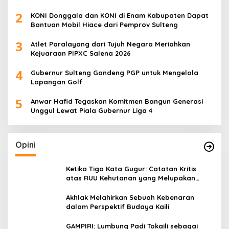
Pengembangan Olahraga Pelajar
2
KONI Donggala dan KONI di Enam Kabupaten Dapat
Bantuan Mobil Hiace dari Pemprov Sulteng
3
Atlet Paralayang dari Tujuh Negara Meriahkan
Kejuaraan PIPXC Salena 2026
4
Gubernur Sulteng Gandeng PGP untuk Mengelola
Lapangan Golf
5
Anwar Hafid Tegaskan Komitmen Bangun Generasi
Unggul Lewat Piala Gubernur Liga 4
Opini
Ketika Tiga Kata Gugur: Catatan Kritis
atas RUU Kehutanan yang Melupakan
Falsafah Hidup
Akhlak Melahirkan Sebuah Kebenaran
dalam Perspektif Budaya Kaili
GAMPIRI: Lumbung Padi Tokaili sebagai