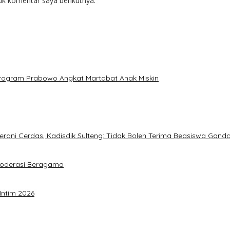
uk komentar saya berikutnya.
: Program Prabowo Angkat Martabat Anak Miskin
ani Cerdas, Kadisdik Sulteng: Tidak Boleh Terima Beasiswa Gand
Moderasi Beragama
Intim 2026