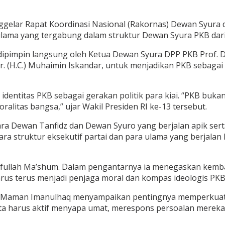
elar Rapat Koordinasi Nasional (Rakornas) Dewan Syura di H
n ulama yang tergabung dalam struktur Dewan Syura PKB dari
dipimpin langsung oleh Ketua Dewan Syura DPP PKB Prof. D
(H.C.) Muhaimin Iskandar, untuk menjadikan PKB sebagai kek
entitas PKB sebagai gerakan politik para kiai. “PKB bukan
litas bangsa,” ujar Wakil Presiden RI ke-13 tersebut.
ntara Dewan Tanfidz dan Dewan Syuro yang berjalan apik se
ara struktur eksekutif partai dan para ulama yang berjalan 
efullah Ma’shum. Dalam pengantarnya ia menegaskan kemba
arus terus menjadi penjaga moral dan kompas ideologis PKB
KH Maman Imanulhaq menyampaikan pentingnya memperkuat
Kita harus aktif menyapa umat, merespons persoalan merek