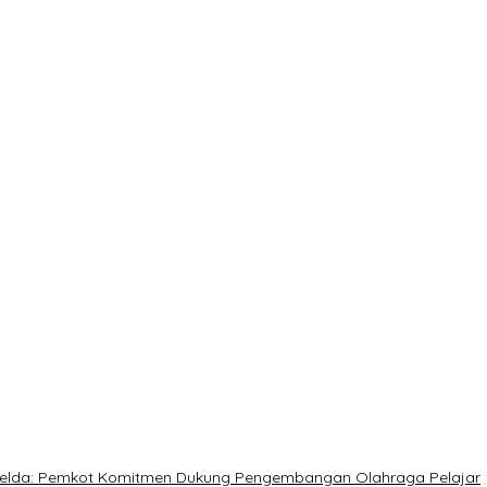
a Akbar Perkuat Mesin Organisasi
timalkan Potensi Daerah
 Sulteng
rja Utat Bowo
, Meringankan Derita Rakyat
, Imelda: Pemkot Komitmen Dukung Pengembangan Olahraga Pelajar