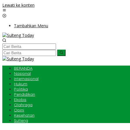
Lewati ke konten
Tambahkan Menu
BERANDA
Nasional
Internasional
Hukum
Politika
Pendidikan
Ekobis
Olahraga
Opini
Kesehatan
Sulteng