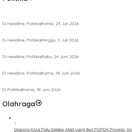
Momentum Harlah PKB ke-28, Perempuan Bangsa Gelar Dua Agend
Di Headline, Politika
|
Kamis, 23 Juli 2026
Di Pelantikan PAN Sulteng, Gubernur Anwar Hafid Ajak Sinergi Op
Di Headline, Politika
|
Minggu, 5 Juli 2026
Rio Capella Gantikan Hadianto Rasyid Sebagai Ketua DPD Hanura
Di Headline, Politika
|
Rabu, 24 Juni 2026
DPW PKB Sulteng Sukses Gelar Muscab, Mustasyar Apresiasi Kine
Di Headline, Politika
|
Kamis, 18 Juni 2026
PSI Sulteng Peduli Korban Gempa 6,7 SR, Membumikan Solidaritas
Di Politika
|
Kamis, 18 Juni 2026
Olahraga
1
Dispora Kota Palu Seleksi Atlet yang Ikut POPDA Provinsi