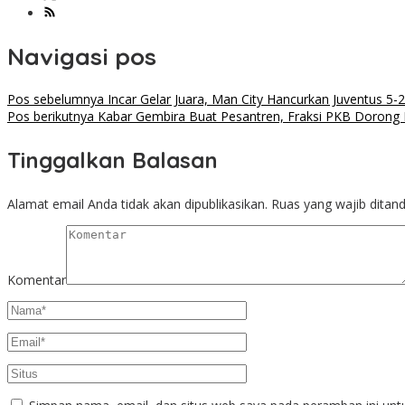
Navigasi pos
Pos sebelumnya
Incar Gelar Juara, Man City Hancurkan Juventus 5-2
Pos berikutnya
Kabar Gembira Buat Pesantren, Fraksi PKB Dorong 
Tinggalkan Balasan
Alamat email Anda tidak akan dipublikasikan.
Ruas yang wajib ditan
Komentar