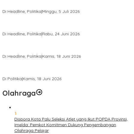
Di Pelantikan PAN Sulteng, Gubernur Anwar Hafid Ajak Sinergi
Optimalkan Potensi Daerah
Di Headline, Politika
|
Minggu, 5 Juli 2026
Rio Capella Gantikan Hadianto Rasyid Sebagai Ketua DPD
Hanura Sulteng
Di Headline, Politika
|
Rabu, 24 Juni 2026
DPW PKB Sulteng Sukses Gelar Muscab, Mustasyar Apresiasi
Kinerja Utat Bowo
Di Headline, Politika
|
Kamis, 18 Juni 2026
PSI Sulteng Peduli Korban Gempa 6,7 SR, Membumikan
Solidaritas, Meringankan Derita Rakyat
Di Politika
|
Kamis, 18 Juni 2026
Olahraga
1
Dispora Kota Palu Seleksi Atlet yang Ikut POPDA Provinsi,
Imelda: Pemkot Komitmen Dukung Pengembangan
Olahraga Pelajar