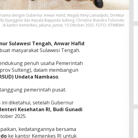
rsama dengan Gubernur Anwar Hafid, Wagub Reny Lamadjido, Direktur
ully Djanggola dan Kepala Bappeda Sulteng, Christina Shandra Tobondo
di kantor Kemenkes, Jakarta, Jumat, 10 Oktober 2025. FOTO: ISTIMEWA
nur Sulawesi Tengah, Anwar Hafid
uat masyarakat Sulawesi Tengah.
ndukung penuh usaha Pemerintah
mprov Sulteng), dalam membangun
Momentum Harlah PKB ke-28,
RSUD) Undata Nambaso
.
Perempuan Bangsa Gelar Dua
Agenda Akbar Perkuat Mesin
Di Headline, Politika
|
Kamis, 23 Juli 2026
tanggung pemerintah pusat.
Organisasi
ni diketahui, setelah Gubernur
enteri Kesehatan RI, Budi Gunadi
ktober 2025.
paikan, kedatangannya bersama
ido
ke kantor Kemenkes RI untuk