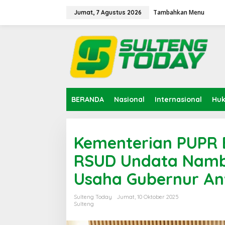
Lewati
ke
Tambahkan Menu
Jumat, 7 Agustus 2026
konten
BERANDA
Nasional
Internasional
Hu
Kementerian PUPR
RSUD Undata Namb
Usaha Gubernur An
Sulteng Today
Jumat, 10 Oktober 2025
Sulteng