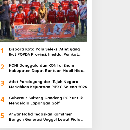
1
Dispora Kota Palu Seleksi Atlet yang
Ikut POPDA Provinsi, Imelda: Pemkot
Komitmen Dukung Pengembangan
2
Olahraga Pelajar
KONI Donggala dan KONI di Enam
Kabupaten Dapat Bantuan Mobil Hiace
dari Pemprov Sulteng
3
Atlet Paralayang dari Tujuh Negara
Meriahkan Kejuaraan PIPXC Salena 2026
4
Gubernur Sulteng Gandeng PGP untuk
Mengelola Lapangan Golf
5
Anwar Hafid Tegaskan Komitmen
Bangun Generasi Unggul Lewat Piala
Gubernur Liga 4