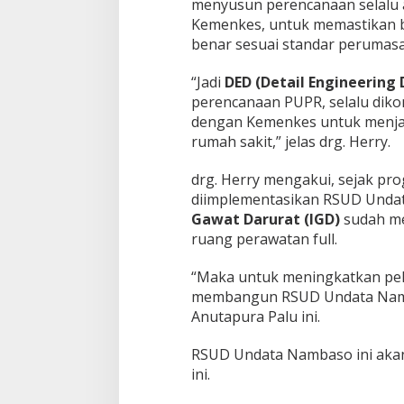
menyusun perencanaan selalu 
Kemenkes, untuk memastikan 
benar sesuai standar perumasa
“Jadi
DED (Detail Engineering 
perencanaan PUPR, selalu diko
dengan Kemenkes untuk menjaga
rumah sakit,” jelas drg. Herry.
drg. Herry mengakui, sejak p
diimplementasikan RSUD Undata
Gawat Darurat (IGD)
sudah mel
ruang perawatan full.
“Maka untuk meningkatkan pelay
membangun RSUD Undata Namba
Anutapura Palu ini.
RSUD Undata Nambaso ini akan 
ini.