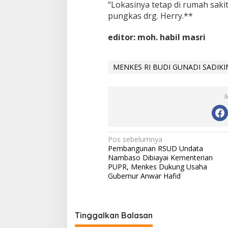
“Lokasinya tetap di rumah sakit 
pungkas drg. Herry.**
editor: moh. habil masri
MENKES RI BUDI GUNADI SADIKI
I
Navigasi
Pos sebelumnya
Pembangunan RSUD Undata
pos
Nambaso Dibiayai Kementerian
PUPR, Menkes Dukung Usaha
Gubernur Anwar Hafid
Tinggalkan Balasan