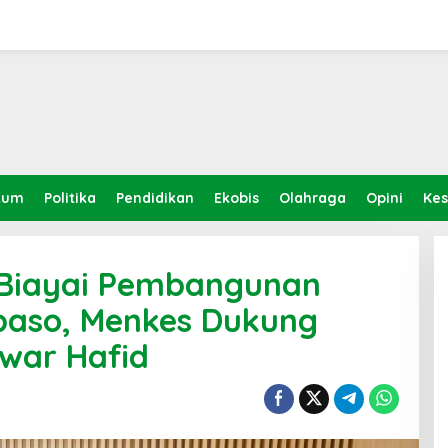
kum
Politika
Pendidikan
Ekobis
Olahraga
Opini
Ke
 Biayai Pembangunan
aso, Menkes Dukung
war Hafid