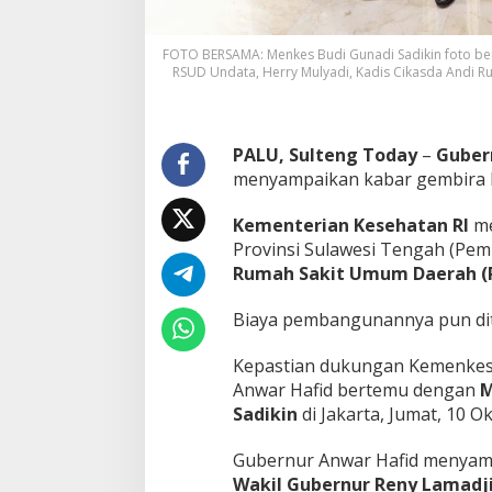
FOTO BERSAMA: Menkes Budi Gunadi Sadikin foto be
RSUD Undata, Herry Mulyadi, Kadis Cikasda Andi R
PALU, Sulteng Today
–
Guber
menyampaikan kabar gembira b
Kementerian Kesehatan RI
me
Provinsi Sulawesi Tengah (Pe
Rumah Sakit Umum Daerah (
Biaya pembangunannya pun di
Kepastian dukungan Kemenkes i
Anwar Hafid bertemu dengan
M
Sadikin
di Jakarta, Jumat, 10 O
Gubernur Anwar Hafid menyam
Wakil Gubernur Reny Lamadj