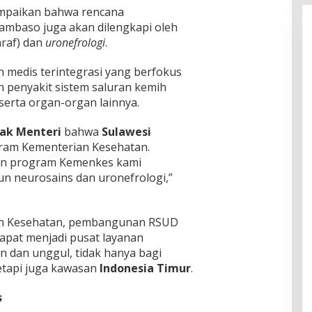
mpaikan bahwa rencana
baso juga akan dilengkapi oleh
araf) dan
uronefrologi
.
 medis terintegrasi yang berfokus
 penyakit sistem saluran kemih
, serta organ-organ lainnya.
ak Menteri
bahwa
Sulawesi
am Kementerian Kesehatan.
an program Kemenkes kami
 neurosains dan uronefrologi,”
n Kesehatan, pembangunan RSUD
pat menjadi pusat layanan
 dan unggul, tidak hanya bagi
etapi juga kawasan
Indonesia Timur
.
s