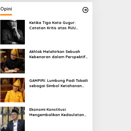
Opini
Ketika Tiga Kata Gugur:
Catatan Kritis atas RUU
Kehutanan yang Melupakan
Falsafah Hidup
Akhlak Melahirkan Sebuah
Kebenaran dalam Perspektif
Budaya Kaili
GAMPIRI: Lumbung Padi Tokaili
sebagai Simbol Ketahanan
Pangan dan Kebersamaan
Ekonomi Konstitusi:
Mengembalikan Kedaulatan
Ekonomi kepada Rakyat dan
Umat