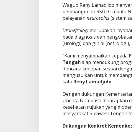
Wagub Reny Lamadjido menya
pembangunan RSUD Undata Nam
pelayanan
neurosains
(sistem s
Uronefrologi
merupakan layanan
pada diagnosis dan pengobatan
(urologi) dan ginjal (nefrologi)
“Kami menyampaikan kepada
P
Tengah
siap mendukung progr
Rencana kedepan sesuai deng
mengusulkan untuk membangun
kata
Reny Lamadjido
.
Dengan dukungan Kementeria
Undata Nambaso diharapkan da
kesehatan rujukan yang modern
masyarakat Sulawesi Tengah t
Dukungan Konkret Kemenke