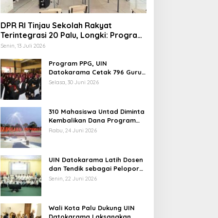
DPR RI Tinjau Sekolah Rakyat
Terintegrasi 20 Palu, Longki: Program
Prabowo Angkat Martabat Anak
Senin, 13 Juli 2026
Miskin
Program PPG, UIN
Datokarama Cetak 796 Guru
Profesional
Selasa, 30 Juni 2026
310 Mahasiswa Untad Diminta
Kembalikan Dana Program
Berani Cerdas, Kadisdik
Rabu, 24 Juni 2026
Sulteng: Tidak Boleh Terima
Beasiswa Ganda
UIN Datokarama Latih Dosen
dan Tendik sebagai Pelopor
Moderasi Beragama
Senin, 22 Juni 2026
Wali Kota Palu Dukung UIN
Datokarama Laksanakan