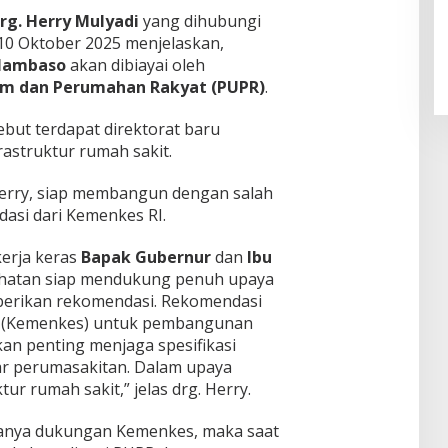
rg. Herry Mulyadi
yang dihubungi
10 Oktober 2025 menjelaskan,
Nambaso
akan dibiayai oleh
m dan Perumahan Rakyat (PUPR)
.
ebut terdapat direktorat baru
struktur rumah sakit.
 Herry, siap membangun dengan salah
dasi dari Kemenkes RI.
kerja keras
Bapak Gubernur
dan
Ibu
ehatan siap mendukung penuh upaya
berikan rekomendasi. Rekomendasi
 (Kemenkes) untuk pembangunan
n penting menjaga spesifikasi
ar perumasakitan. Dalam upaya
ur rumah sakit,” jelas drg. Herry.
danya dukungan Kemenkes, maka saat