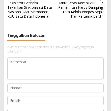
Legislator Gerindra
Kritik Keras Komisi VIII DPR:
pos
Tekankan Sinkronisasi Data
Pemerintah Harus Dampingi
Nasional saat Membahas
Tata Kelola Ponpes Sejak
RUU Satu Data Indonesia
Hari Pertama Berdiri
Tinggalkan Balasan
Alamat email Anda tidak akan dipublikasikan.
Ruas yang wajib
ditandai
*