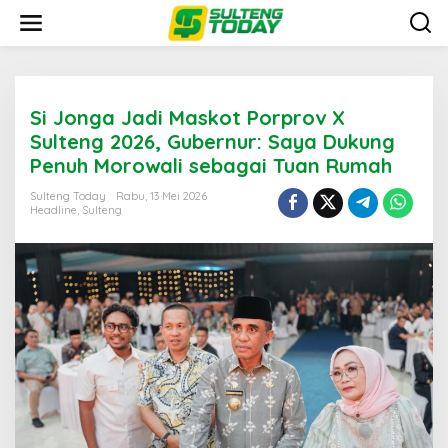
Lewati
ke
konten
Si Jonga Jadi Maskot Porprov X
Sulteng 2026, Gubernur: Saya Dukung
Penuh Morowali sebagai Tuan Rumah
Sulteng Today
Rabu, 13 Mei 2026
Headline
,
Sulteng