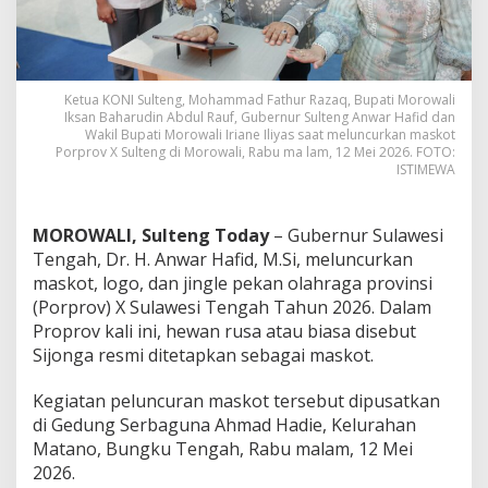
Ketua KONI Sulteng, Mohammad Fathur Razaq, Bupati Morowali
Iksan Baharudin Abdul Rauf, Gubernur Sulteng Anwar Hafid dan
Wakil Bupati Morowali Iriane Iliyas saat meluncurkan maskot
Porprov X Sulteng di Morowali, Rabu ma lam, 12 Mei 2026. FOTO:
ISTIMEWA
MOROWALI, Sulteng Today
– Gubernur Sulawesi
Tengah, Dr. H. Anwar Hafid, M.Si, meluncurkan
maskot, logo, dan jingle pekan olahraga provinsi
(Porprov) X Sulawesi Tengah Tahun 2026. Dalam
Proprov kali ini, hewan rusa atau biasa disebut
Sijonga resmi ditetapkan sebagai maskot.
Kegiatan peluncuran maskot tersebut dipusatkan
di Gedung Serbaguna Ahmad Hadie, Kelurahan
Matano, Bungku Tengah, Rabu malam, 12 Mei
2026.