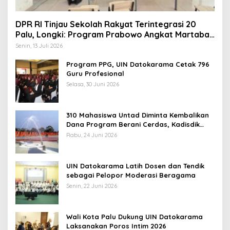
DPR RI Tinjau Sekolah Rakyat Terintegrasi 20
Palu, Longki: Program Prabowo Angkat Martabat
Anak Miskin
Senin, 13 Juli 2026
Program PPG, UIN Datokarama Cetak 796
Guru Profesional
Selasa, 30 Juni 2026
310 Mahasiswa Untad Diminta Kembalikan
Dana Program Berani Cerdas, Kadisdik
Sulteng: Tidak Boleh Terima Beasiswa
Rabu, 24 Juni 2026
Ganda
UIN Datokarama Latih Dosen dan Tendik
sebagai Pelopor Moderasi Beragama
Senin, 22 Juni 2026
Wali Kota Palu Dukung UIN Datokarama
Laksanakan Poros Intim 2026