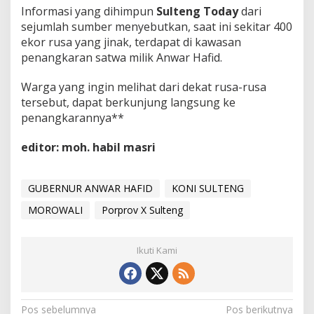
Informasi yang dihimpun
Sulteng Today
dari
sejumlah sumber menyebutkan, saat ini sekitar 400
ekor rusa yang jinak, terdapat di kawasan
penangkaran satwa milik Anwar Hafid.
Warga yang ingin melihat dari dekat rusa-rusa
tersebut, dapat berkunjung langsung ke
penangkarannya**
editor: moh. habil masri
GUBERNUR ANWAR HAFID
KONI SULTENG
MOROWALI
Porprov X Sulteng
Ikuti Kami
Navigasi
Pos sebelumnya
Pos berikutnya