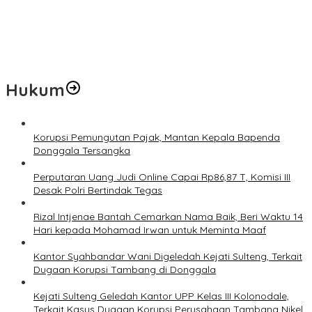
Jelang Muktamar Ke-35, AS Hikam Ingatkan Evaluasi Total
Hubungan NU dan Kekuasaan
Lindungi Hak Sipil, PKB Sodorkan 8 Catatan RUU Siber
Hukum
Korupsi Pemungutan Pajak, Mantan Kepala Bapenda
Donggala Tersangka
Perputaran Uang Judi Online Capai Rp86,87 T, Komisi III
Desak Polri Bertindak Tegas
Rizal Intjenae Bantah Cemarkan Nama Baik, Beri Waktu 14
Hari kepada Mohamad Irwan untuk Meminta Maaf
Kantor Syahbandar Wani Digeledah Kejati Sulteng, Terkait
Dugaan Korupsi Tambang di Donggala
Kejati Sulteng Geledah Kantor UPP Kelas III Kolonodale,
Terkait Kasus Dugaan Korupsi Perusahaan Tambang Nikel