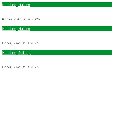
Headline
,
Hukum
Korupsi Pemungutan Pajak, Mantan Kepala Bapenda Donggala
Tersangka
Kamis, 6 Agustus 2026
Headline
,
Hukum
Perputaran Uang Judi Online Capai Rp86,87 T, Komisi III Desak
Polri Bertindak Tegas
Rabu, 5 Agustus 2026
Headline
,
Sulteng
Gubernur Sulteng Kunjungi Desa Mire, Warga Minta Dibangunkan
Jalan
Rabu, 5 Agustus 2026
Pemerintah Diminta Mengkaji Rencana Kenaikan Gaji Kepala
Daerah
Kementerian ESDM Perlu Survei Potensi Helium di Sesar Palu-
Koro dan Teluk Palu untuk Mendukung Industri Teknologi Masa
Depan
Prof Hanief Ghafur: Ketua Umum PBNU Harus Diseleksi Ahwa