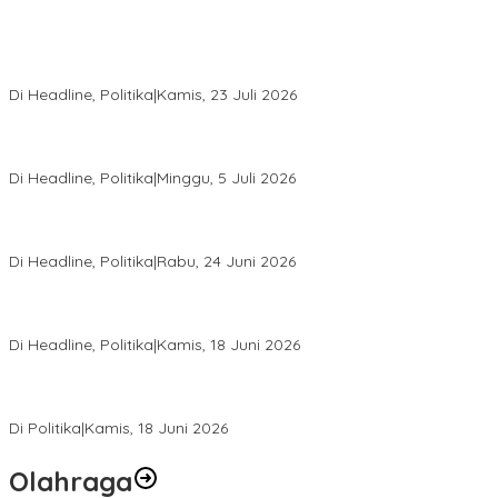
Momentum Harlah PKB ke-28, Perempuan Bangsa Gelar Dua
Agenda Akbar Perkuat Mesin Organisasi
Di Headline, Politika
|
Kamis, 23 Juli 2026
Di Pelantikan PAN Sulteng, Gubernur Anwar Hafid Ajak Sinergi
Optimalkan Potensi Daerah
Di Headline, Politika
|
Minggu, 5 Juli 2026
Rio Capella Gantikan Hadianto Rasyid Sebagai Ketua DPD
Hanura Sulteng
Di Headline, Politika
|
Rabu, 24 Juni 2026
DPW PKB Sulteng Sukses Gelar Muscab, Mustasyar Apresiasi
Kinerja Utat Bowo
Di Headline, Politika
|
Kamis, 18 Juni 2026
PSI Sulteng Peduli Korban Gempa 6,7 SR, Membumikan
Solidaritas, Meringankan Derita Rakyat
Di Politika
|
Kamis, 18 Juni 2026
Olahraga