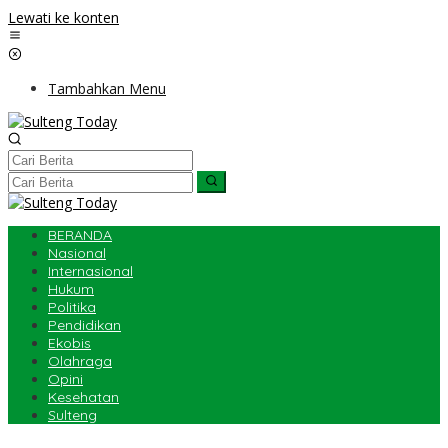
Lewati ke konten
Tambahkan Menu
BERANDA
Nasional
Internasional
Hukum
Politika
Pendidikan
Ekobis
Olahraga
Opini
Kesehatan
Sulteng