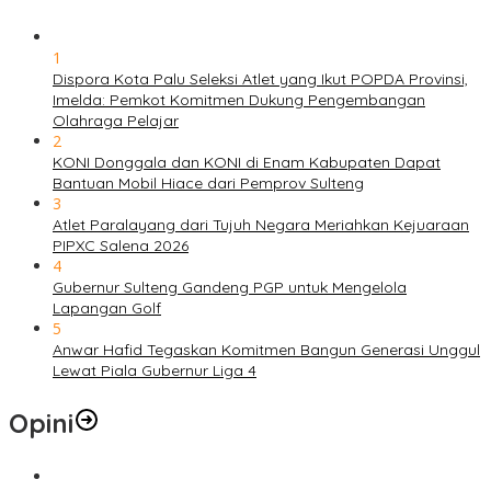
1
Dispora Kota Palu Seleksi Atlet yang Ikut POPDA Provinsi,
Imelda: Pemkot Komitmen Dukung Pengembangan
Olahraga Pelajar
2
KONI Donggala dan KONI di Enam Kabupaten Dapat
Bantuan Mobil Hiace dari Pemprov Sulteng
3
Atlet Paralayang dari Tujuh Negara Meriahkan Kejuaraan
PIPXC Salena 2026
4
Gubernur Sulteng Gandeng PGP untuk Mengelola
Lapangan Golf
5
Anwar Hafid Tegaskan Komitmen Bangun Generasi Unggul
Lewat Piala Gubernur Liga 4
Opini