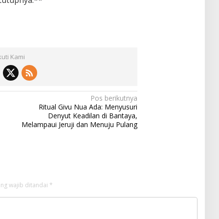
kuti Kami
Pos berikutnya
Ritual Givu Nua Ada: Menyusuri
Denyut Keadilan di Bantaya,
Melampaui Jeruji dan Menuju Pulang
ng wajib ditandai
*