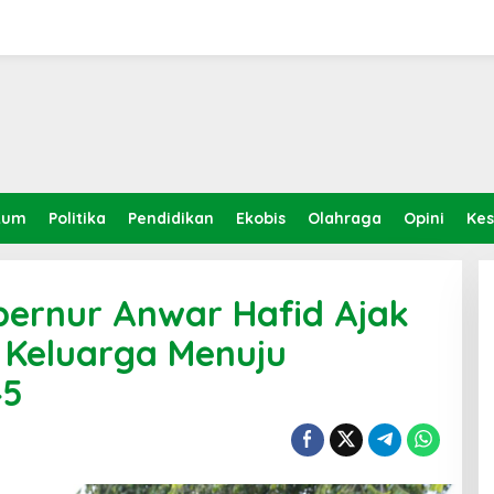
kum
Politika
Pendidikan
Ekobis
Olahraga
Opini
Ke
bernur Anwar Hafid Ajak
 Keluarga Menuju
45