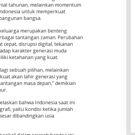
nial tahunan, melainkan momentum
a Indonesia untuk memperkuat
mbangunan bangsa.
keluarga merupakan benteng
rbagai tantangan zaman. Perubahan
cepat, disrupsi digital, tekanan
adap karakter generasi muda
liki ketahanan yang kuat.
agi sebuah pilihan, melainkan
kuat akan lahir generasi yang
antangan masa depan,” demikian
ur.
elaskan bahwa Indonesia saat ini
fi, yaitu kondisi ketika jumlah
besar dibandingkan usia
sekali dalam sejarah bangsa ini