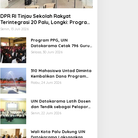
DPR RI Tinjau Sekolah Rakyat
Terintegrasi 20 Palu, Longki: Program
Prabowo Angkat Martabat Anak
Senin, 13 Juli 2026
Miskin
Program PPG, UIN
Datokarama Cetak 796 Guru
Profesional
Selasa, 30 Juni 2026
310 Mahasiswa Untad Diminta
Kembalikan Dana Program
Berani Cerdas, Kadisdik
Rabu, 24 Juni 2026
Sulteng: Tidak Boleh Terima
Beasiswa Ganda
UIN Datokarama Latih Dosen
dan Tendik sebagai Pelopor
Moderasi Beragama
Senin, 22 Juni 2026
Wali Kota Palu Dukung UIN
Datokarama Laksanakan