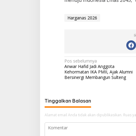
Harganas 2026
I
Navigasi
Pos sebelumnya
Anwar Hafid Jadi Anggota
pos
Kehormatan IKA PMII, Ajak Alumni
Bersinergi Membangun Sulteng
Tinggalkan Balasan
Alamat email Anda tidak akan dipublikasikan.
Ruas ya