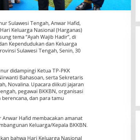
nur Sulawesi Tengah, Anwar Hafid,
Hari Keluarga Nasional (Harganas)
ng tema “Ayah Wajib Hadir”, di
adan Kependudukan dan Keluarga
ovinsi Sulawesi Tengah, Senin, 30
rnur didampingi Ketua TP-PKK
Momentum Harlah PKB ke-28,
Nirwanti Bahasoan, serta Sekretaris
Perempuan Bangsa Gelar Dua
h, Novalina. Upacara diikuti jajaran
Agenda Akbar Perkuat Mesin
Di Headline, Politika
|
Kamis, 23 Juli 2026
Tengah, pegawai BKKBN, organisasi
Organisasi
 berencana, dan para tamu
ur Anwar Hafid membacakan amanat
mbangunan Keluarga/Kepala BKKBN.
skan bahwa Hari Keluarga Nasional