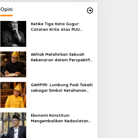
Opini
Ketika Tiga Kata Gugur:
Catatan Kritis atas RUU
Kehutanan yang Melupakan
Falsafah Hidup
Akhlak Melahirkan Sebuah
Kebenaran dalam Perspektif
Budaya Kaili
GAMPIRI: Lumbung Padi Tokaili
sebagai Simbol Ketahanan
Pangan dan Kebersamaan
Ekonomi Konstitusi:
Mengembalikan Kedaulatan
Ekonomi kepada Rakyat dan
Umat