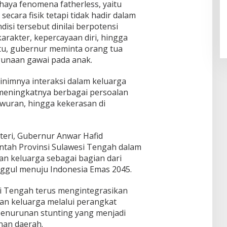
aya fenomena fatherless, yaitu
secara fisik tetapi tidak hadir dalam
isi tersebut dinilai berpotensi
akter, kepercayaan diri, hingga
itu, gubernur meminta orang tua
gunaan gawai pada anak.
nimnya interaksi dalam keluarga
p meningkatnya berbagai persoalan
awuran, hingga kekerasan di
eri, Gubernur Anwar Hafid
tah Provinsi Sulawesi Tengah dalam
 keluarga sebagai bagian dari
ggul menuju Indonesia Emas 2045.
 Tengah terus mengintegrasikan
n keluarga melalui perangkat
penurunan stunting yang menjadi
nan daerah.