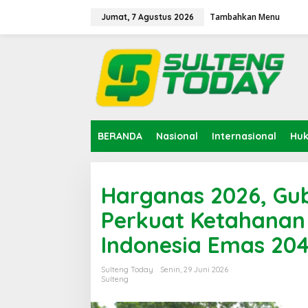
Lewati
ke
Tambahkan Menu
Jumat, 7 Agustus 2026
konten
BERANDA
Nasional
Internasional
Hu
Harganas 2026, Gu
Perkuat Ketahanan
Indonesia Emas 20
Sulteng Today
Senin, 29 Juni 2026
Sulteng