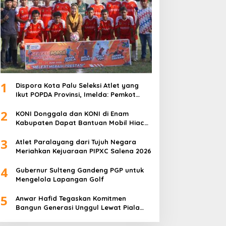
1
Dispora Kota Palu Seleksi Atlet yang
Ikut POPDA Provinsi, Imelda: Pemkot
Komitmen Dukung Pengembangan
2
Olahraga Pelajar
KONI Donggala dan KONI di Enam
Kabupaten Dapat Bantuan Mobil Hiace
dari Pemprov Sulteng
3
Atlet Paralayang dari Tujuh Negara
Meriahkan Kejuaraan PIPXC Salena 2026
4
Gubernur Sulteng Gandeng PGP untuk
Mengelola Lapangan Golf
5
Anwar Hafid Tegaskan Komitmen
Bangun Generasi Unggul Lewat Piala
Gubernur Liga 4