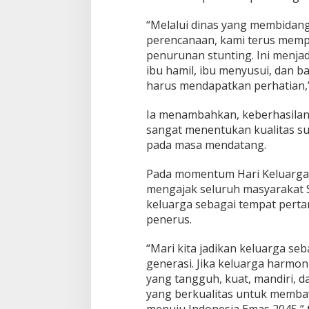
“Melalui dinas yang membidan
perencanaan, kami terus mem
penurunan stunting. Ini menja
ibu hamil, ibu menyusui, dan 
harus mendapatkan perhatian,”
Ia menambahkan, keberhasila
sangat menentukan kualitas s
pada masa mendatang.
Pada momentum Hari Keluarga N
mengajak seluruh masyarakat 
keluarga sebagai tempat pert
penerus.
“Mari kita jadikan keluarga s
generasi. Jika keluarga harmoni
yang tangguh, kuat, mandiri, 
yang berkualitas untuk memba
menuju Indonesia Emas 2045,” 