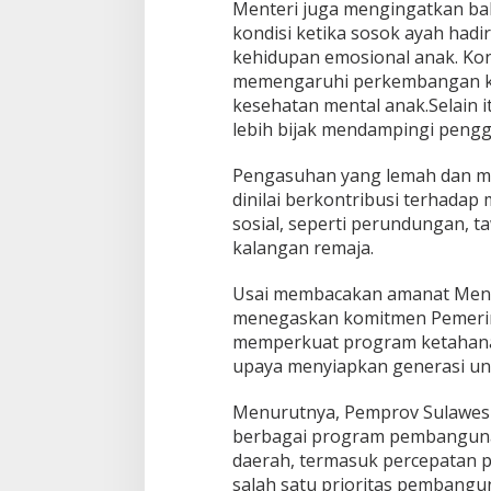
Menteri juga mengingatkan bah
kondisi ketika sosok ayah hadir 
kehidupan emosional anak. Kond
memengaruhi perkembangan kar
kesehatan mental anak.Selain 
lebih bijak mendampingi peng
Pengasuhan yang lemah dan mi
dinilai berkontribusi terhada
sosial, seperti perundungan, t
kalangan remaja.
Usai membacakan amanat Ment
menegaskan komitmen Pemerin
memperkuat program ketahanan
upaya menyiapkan generasi un
Menurutnya, Pemprov Sulawesi
berbagai program pembanguna
daerah, termasuk percepatan 
salah satu prioritas pembangu