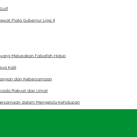
Golf
wat Piala Gubernur Liga 4
n yang Melupakan Falsafah Hidup
ya Kaili
 Pangan dan Kebersamaan
kepada Rakyat dan Umat
bersamaan dalam Mengelola Kehidupan