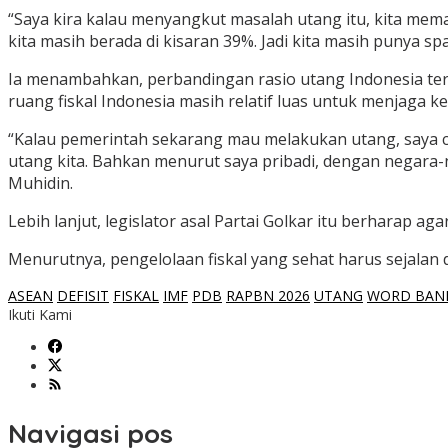
“Saya kira kalau menyangkut masalah utang itu, kita mem
kita masih berada di kisaran 39%. Jadi kita masih punya spa
Ia menambahkan, perbandingan rasio utang Indonesia terh
ruang fiskal Indonesia masih relatif luas untuk menjaga
“Kalau pemerintah sekarang mau melakukan utang, saya c
utang kita. Bahkan menurut saya pribadi, dengan negara-n
Muhidin.
Lebih lanjut, legislator asal Partai Golkar itu berharap ag
Menurutnya, pengelolaan fiskal yang sehat harus sejalan
ASEAN
DEFISIT
FISKAL
IMF
PDB
RAPBN 2026
UTANG
WORD BAN
Ikuti Kami
Navigasi pos