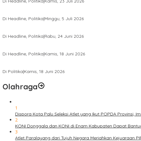
Di Headline, Politika
|
Kamis, 23 Juli 2026
Di Pelantikan PAN Sulteng, Gubernur Anwar Hafid Ajak Sinergi Op
Di Headline, Politika
|
Minggu, 5 Juli 2026
Rio Capella Gantikan Hadianto Rasyid Sebagai Ketua DPD Hanura
Di Headline, Politika
|
Rabu, 24 Juni 2026
DPW PKB Sulteng Sukses Gelar Muscab, Mustasyar Apresiasi Kine
Di Headline, Politika
|
Kamis, 18 Juni 2026
PSI Sulteng Peduli Korban Gempa 6,7 SR, Membumikan Solidaritas
Di Politika
|
Kamis, 18 Juni 2026
Olahraga
1
Dispora Kota Palu Seleksi Atlet yang Ikut POPDA Provinsi
2
KONI Donggala dan KONI di Enam Kabupaten Dapat Bantuan
3
Atlet Paralayang dari Tujuh Negara Meriahkan Kejuaraan P