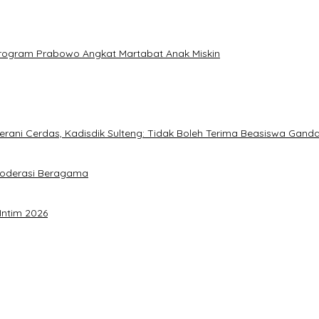
: Program Prabowo Angkat Martabat Anak Miskin
ani Cerdas, Kadisdik Sulteng: Tidak Boleh Terima Beasiswa Gand
Moderasi Beragama
Intim 2026
a Akbar Perkuat Mesin Organisasi