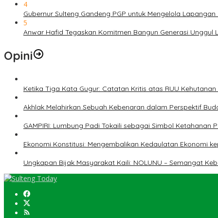
4
Gubernur Sulteng Gandeng PGP untuk Mengelola Lapangan 
5
Anwar Hafid Tegaskan Komitmen Bangun Generasi Unggul Le
Opini
Ketika Tiga Kata Gugur: Catatan Kritis atas RUU Kehutana
Akhlak Melahirkan Sebuah Kebenaran dalam Perspektif Buda
GAMPIRI: Lumbung Padi Tokaili sebagai Simbol Ketahanan
Ekonomi Konstitusi: Mengembalikan Kedaulatan Ekonomi 
Ungkapan Bijak Masyarakat Kaili: NOLUNU – Semangat Ke