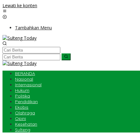
Lewati ke konten
Tambahkan Menu
BERANDA
Nasional
Internasional
Hukum
Politika
Pendidikan
Ekobis
Olahraga
Opini
Kesehatan
Sulteng