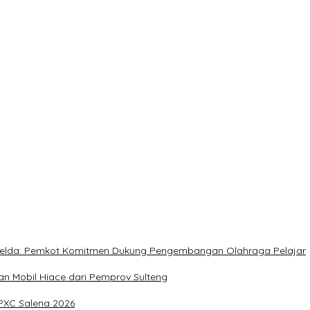
timalkan Potensi Daerah
 Sulteng
rja Utat Bowo
, Meringankan Derita Rakyat
, Imelda: Pemkot Komitmen Dukung Pengembangan Olahraga Pelajar
 Mobil Hiace dari Pemprov Sulteng
IPXC Salena 2026