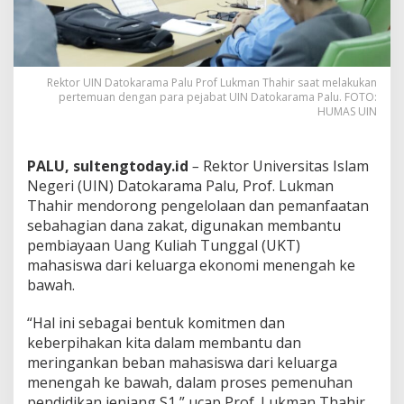
Rektor UIN Datokarama Palu Prof Lukman Thahir saat melakukan
pertemuan dengan para pejabat UIN Datokarama Palu. FOTO:
HUMAS UIN
PALU, sultengtoday.id
–
Rektor Universitas Islam
Negeri (UIN) Datokarama Palu, Prof. Lukman
Thahir mendorong pengelolaan dan pemanfaatan
sebahagian dana zakat, digunakan membantu
pembiayaan Uang Kuliah Tunggal (UKT)
mahasiswa dari keluarga ekonomi menengah ke
bawah.
“Hal ini sebagai bentuk komitmen dan
keberpihakan kita dalam membantu dan
meringankan beban mahasiswa dari keluarga
menengah ke bawah, dalam proses pemenuhan
pendidikan jenjang S1,” ucap Prof. Lukman Thahir,