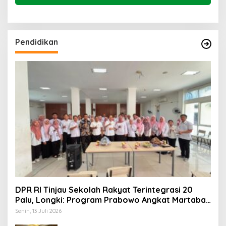
Pendidikan
DPR RI Tinjau Sekolah Rakyat Terintegrasi 20
Palu, Longki: Program Prabowo Angkat Martabat
Anak Miskin
Senin, 13 Juli 2026