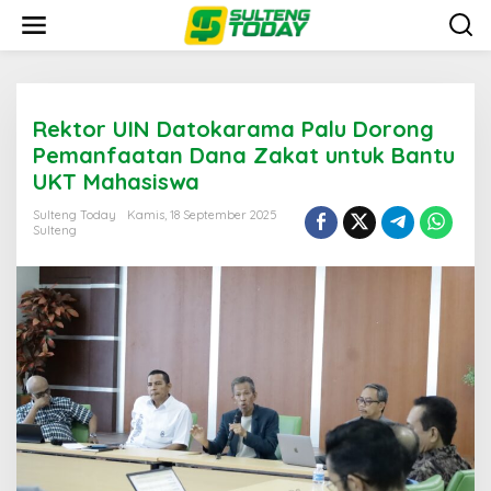
Lewati
ke
konten
Rektor UIN Datokarama Palu Dorong
Pemanfaatan Dana Zakat untuk Bantu
UKT Mahasiswa
Sulteng Today
Kamis, 18 September 2025
Sulteng