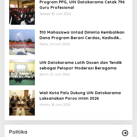
Program PPG, UIN Datokarama Cetak 796
Guru Profesional
Selasa, 30 Juni 2026
310 Mahasiswa Untad Diminta Kembalikan
Dana Program Berani Cerdas, Kadisdik
Sulteng: Tidak Boleh Terima Beasiswa
Rabu, 24 Juni 2026
Ganda
UIN Datokarama Latih Dosen dan Tendik
sebagai Pelopor Moderasi Beragama
Senin, 22 Juni 2026
Wali Kota Palu Dukung UIN Datokarama
Laksanakan Poros Intim 2026
Kamis, 18 Juni 2026
Politika