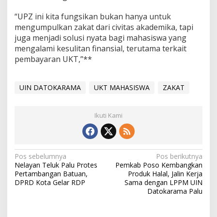
“UPZ ini kita fungsikan bukan hanya untuk
mengumpulkan zakat dari civitas akademika, tapi
juga menjadi solusi nyata bagi mahasiswa yang
mengalami kesulitan finansial, terutama terkait
pembayaran UKT,”**
UIN DATOKARAMA
UKT MAHASISWA
ZAKAT
Ikuti Kami
Navigasi
Pos sebelumnya
Pos berikutnya
Nelayan Teluk Palu Protes
Pemkab Poso Kembangkan
pos
Pertambangan Batuan,
Produk Halal, Jalin Kerja
DPRD Kota Gelar RDP
Sama dengan LPPM UIN
Datokarama Palu