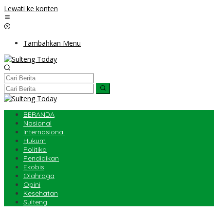
Lewati ke konten
Tambahkan Menu
BERANDA
Nasional
Internasional
Hukum
Politika
Pendidikan
Ekobis
Olahraga
Opini
Kesehatan
Sulteng