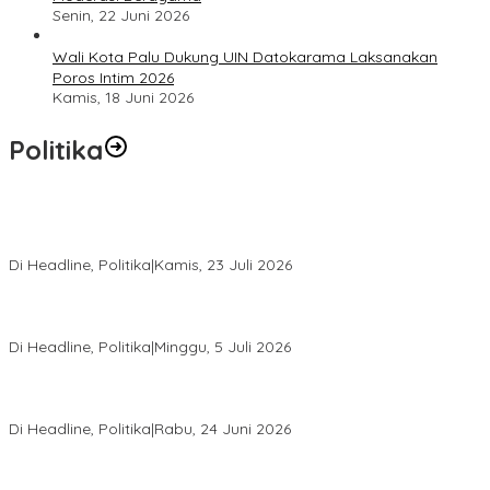
Senin, 22 Juni 2026
Wali Kota Palu Dukung UIN Datokarama Laksanakan
Poros Intim 2026
Kamis, 18 Juni 2026
Politika
Momentum Harlah PKB ke-28, Perempuan Bangsa Gelar Dua
Agenda Akbar Perkuat Mesin Organisasi
Di Headline, Politika
|
Kamis, 23 Juli 2026
Di Pelantikan PAN Sulteng, Gubernur Anwar Hafid Ajak Sinergi
Optimalkan Potensi Daerah
Di Headline, Politika
|
Minggu, 5 Juli 2026
Rio Capella Gantikan Hadianto Rasyid Sebagai Ketua DPD
Hanura Sulteng
Di Headline, Politika
|
Rabu, 24 Juni 2026
DPW PKB Sulteng Sukses Gelar Muscab, Mustasyar Apresiasi