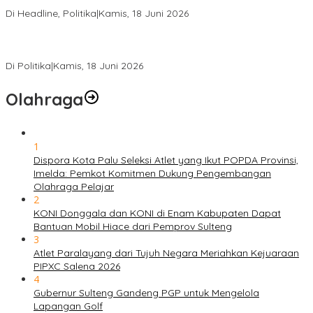
Kinerja Utat Bowo
Di Headline, Politika
|
Kamis, 18 Juni 2026
PSI Sulteng Peduli Korban Gempa 6,7 SR, Membumikan
Solidaritas, Meringankan Derita Rakyat
Di Politika
|
Kamis, 18 Juni 2026
Olahraga
1
Dispora Kota Palu Seleksi Atlet yang Ikut POPDA Provinsi,
Imelda: Pemkot Komitmen Dukung Pengembangan
Olahraga Pelajar
2
KONI Donggala dan KONI di Enam Kabupaten Dapat
Bantuan Mobil Hiace dari Pemprov Sulteng
3
Atlet Paralayang dari Tujuh Negara Meriahkan Kejuaraan
PIPXC Salena 2026
4
Gubernur Sulteng Gandeng PGP untuk Mengelola
Lapangan Golf