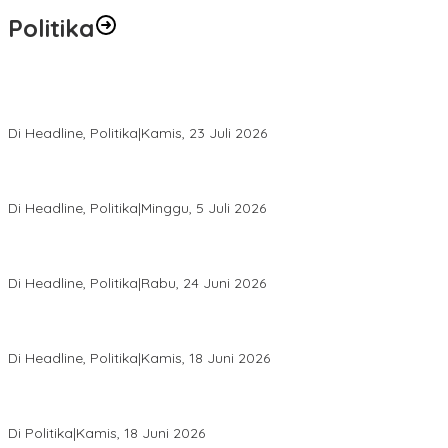
Politika
Momentum Harlah PKB ke-28, Perempuan Bangsa Gelar Dua
Agenda Akbar Perkuat Mesin Organisasi
Di Headline, Politika
|
Kamis, 23 Juli 2026
Di Pelantikan PAN Sulteng, Gubernur Anwar Hafid Ajak Sinergi
Optimalkan Potensi Daerah
Di Headline, Politika
|
Minggu, 5 Juli 2026
Rio Capella Gantikan Hadianto Rasyid Sebagai Ketua DPD
Hanura Sulteng
Di Headline, Politika
|
Rabu, 24 Juni 2026
DPW PKB Sulteng Sukses Gelar Muscab, Mustasyar Apresiasi
Kinerja Utat Bowo
Di Headline, Politika
|
Kamis, 18 Juni 2026
PSI Sulteng Peduli Korban Gempa 6,7 SR, Membumikan
Solidaritas, Meringankan Derita Rakyat
Di Politika
|
Kamis, 18 Juni 2026