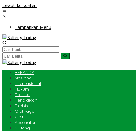
Lewati ke konten
Tambahkan Menu
BERANDA
Nasional
Internasional
Hukum
Politika
Pendidikan
Ekobis
Olahraga
Opini
Kesehatan
Sulteng