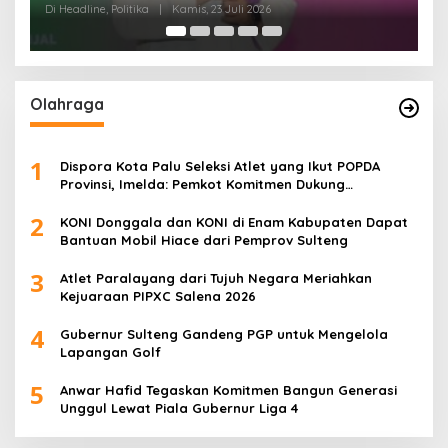
Di Headline, Politika
|
Minggu, 5 Juli 2026
Di 
Olahraga
1
Dispora Kota Palu Seleksi Atlet yang Ikut POPDA
Provinsi, Imelda: Pemkot Komitmen Dukung
Pengembangan Olahraga Pelajar
2
KONI Donggala dan KONI di Enam Kabupaten Dapat
Bantuan Mobil Hiace dari Pemprov Sulteng
3
Atlet Paralayang dari Tujuh Negara Meriahkan
Kejuaraan PIPXC Salena 2026
4
Gubernur Sulteng Gandeng PGP untuk Mengelola
Lapangan Golf
5
Anwar Hafid Tegaskan Komitmen Bangun Generasi
Unggul Lewat Piala Gubernur Liga 4