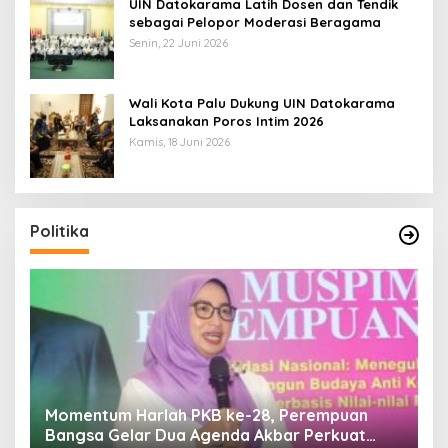
UIN Datokarama Latih Dosen dan Tendik
sebagai Pelopor Moderasi Beragama
Senin, 22 Juni 2026
Wali Kota Palu Dukung UIN Datokarama
Laksanakan Poros Intim 2026
Kamis, 18 Juni 2026
Politika
Di Pelantikan PAN Sulteng, Gubernur Anwar
R
Hafid Ajak Sinergi Optimalkan Potensi Daerah
S