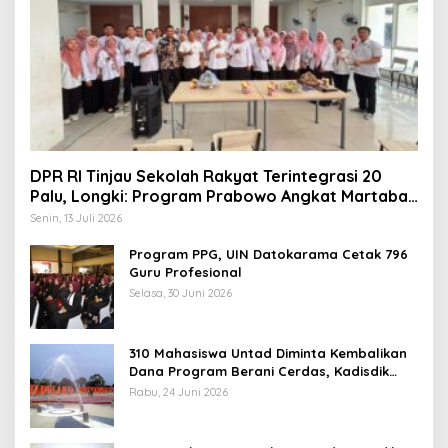
DPR RI Tinjau Sekolah Rakyat Terintegrasi 20
Palu, Longki: Program Prabowo Angkat Martabat
Anak Miskin
Senin, 13 Juli 2026
Program PPG, UIN Datokarama Cetak 796
Guru Profesional
Selasa, 30 Juni 2026
310 Mahasiswa Untad Diminta Kembalikan
Dana Program Berani Cerdas, Kadisdik
Sulteng: Tidak Boleh Terima Beasiswa
Rabu, 24 Juni 2026
Ganda