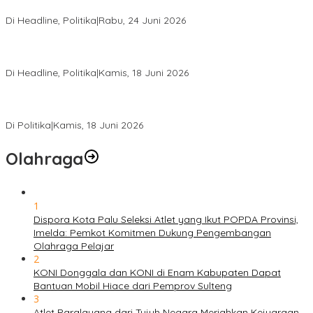
Hanura Sulteng
Di Headline, Politika
|
Rabu, 24 Juni 2026
DPW PKB Sulteng Sukses Gelar Muscab, Mustasyar Apresiasi
Kinerja Utat Bowo
Di Headline, Politika
|
Kamis, 18 Juni 2026
PSI Sulteng Peduli Korban Gempa 6,7 SR, Membumikan
Solidaritas, Meringankan Derita Rakyat
Di Politika
|
Kamis, 18 Juni 2026
Olahraga
1
Dispora Kota Palu Seleksi Atlet yang Ikut POPDA Provinsi,
Imelda: Pemkot Komitmen Dukung Pengembangan
Olahraga Pelajar
2
KONI Donggala dan KONI di Enam Kabupaten Dapat
Bantuan Mobil Hiace dari Pemprov Sulteng
3
Atlet Paralayang dari Tujuh Negara Meriahkan Kejuaraan