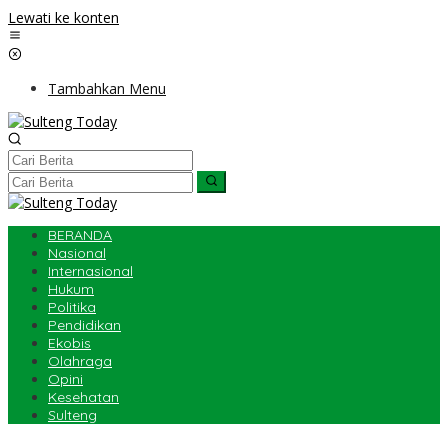
Lewati ke konten
Tambahkan Menu
BERANDA
Nasional
Internasional
Hukum
Politika
Pendidikan
Ekobis
Olahraga
Opini
Kesehatan
Sulteng