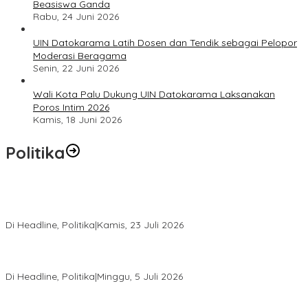
Beasiswa Ganda
Rabu, 24 Juni 2026
UIN Datokarama Latih Dosen dan Tendik sebagai Pelopor
Moderasi Beragama
Senin, 22 Juni 2026
Wali Kota Palu Dukung UIN Datokarama Laksanakan
Poros Intim 2026
Kamis, 18 Juni 2026
Politika
Momentum Harlah PKB ke-28, Perempuan Bangsa Gelar Dua
Agenda Akbar Perkuat Mesin Organisasi
Di Headline, Politika
|
Kamis, 23 Juli 2026
Di Pelantikan PAN Sulteng, Gubernur Anwar Hafid Ajak Sinergi
Optimalkan Potensi Daerah
Di Headline, Politika
|
Minggu, 5 Juli 2026
Rio Capella Gantikan Hadianto Rasyid Sebagai Ketua DPD