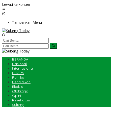
Lewati ke konten
Tambahkan Menu
BERANDA
Nasional
Internasional
Hukum
Politika
Pendidikan
Ekobis
Olahraga
Opini
Kesehatan
Sulteng