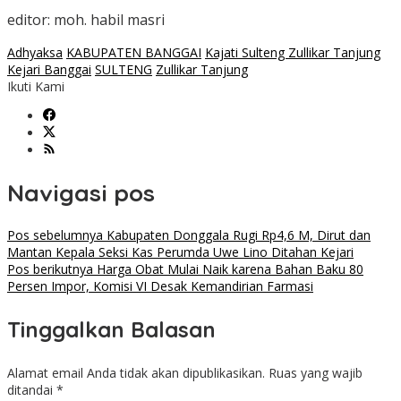
editor: moh. habil masri
Adhyaksa
KABUPATEN BANGGAI
Kajati Sulteng Zullikar Tanjung
Kejari Banggai
SULTENG
Zullikar Tanjung
Ikuti Kami
Navigasi pos
Pos sebelumnya
Kabupaten Donggala Rugi Rp4,6 M, Dirut dan
Mantan Kepala Seksi Kas Perumda Uwe Lino Ditahan Kejari
Pos berikutnya
Harga Obat Mulai Naik karena Bahan Baku 80
Persen Impor, Komisi VI Desak Kemandirian Farmasi
Tinggalkan Balasan
Alamat email Anda tidak akan dipublikasikan.
Ruas yang wajib
ditandai
*