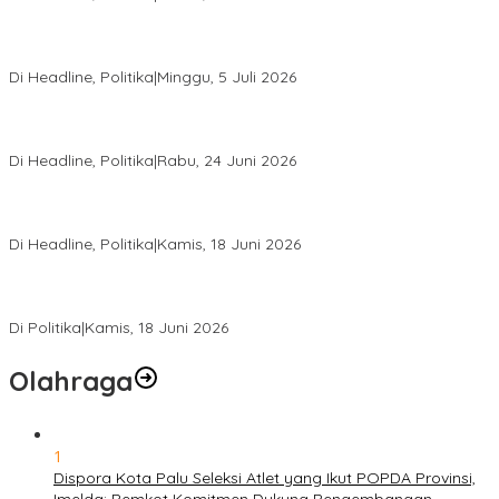
Di Pelantikan PAN Sulteng, Gubernur Anwar Hafid Ajak Sinergi
Optimalkan Potensi Daerah
Di Headline, Politika
|
Minggu, 5 Juli 2026
Rio Capella Gantikan Hadianto Rasyid Sebagai Ketua DPD
Hanura Sulteng
Di Headline, Politika
|
Rabu, 24 Juni 2026
DPW PKB Sulteng Sukses Gelar Muscab, Mustasyar Apresiasi
Kinerja Utat Bowo
Di Headline, Politika
|
Kamis, 18 Juni 2026
PSI Sulteng Peduli Korban Gempa 6,7 SR, Membumikan
Solidaritas, Meringankan Derita Rakyat
Di Politika
|
Kamis, 18 Juni 2026
Olahraga
1
Dispora Kota Palu Seleksi Atlet yang Ikut POPDA Provinsi,