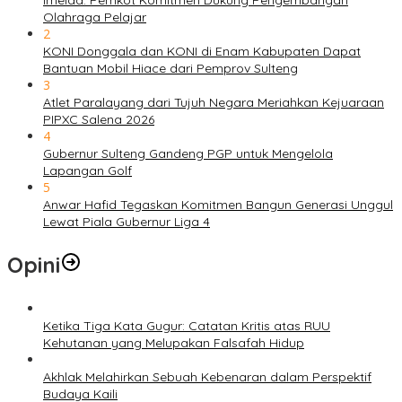
Imelda: Pemkot Komitmen Dukung Pengembangan
Olahraga Pelajar
2
KONI Donggala dan KONI di Enam Kabupaten Dapat
Bantuan Mobil Hiace dari Pemprov Sulteng
3
Atlet Paralayang dari Tujuh Negara Meriahkan Kejuaraan
PIPXC Salena 2026
4
Gubernur Sulteng Gandeng PGP untuk Mengelola
Lapangan Golf
5
Anwar Hafid Tegaskan Komitmen Bangun Generasi Unggul
Lewat Piala Gubernur Liga 4
Opini
Ketika Tiga Kata Gugur: Catatan Kritis atas RUU
Kehutanan yang Melupakan Falsafah Hidup
Akhlak Melahirkan Sebuah Kebenaran dalam Perspektif
Budaya Kaili