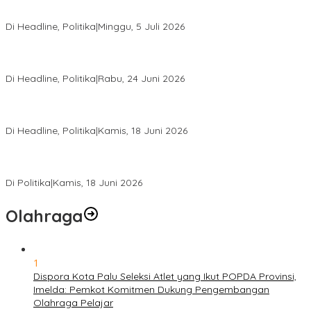
Di Pelantikan PAN Sulteng, Gubernur Anwar Hafid Ajak Sinergi
Optimalkan Potensi Daerah
Di Headline, Politika
|
Minggu, 5 Juli 2026
Rio Capella Gantikan Hadianto Rasyid Sebagai Ketua DPD
Hanura Sulteng
Di Headline, Politika
|
Rabu, 24 Juni 2026
DPW PKB Sulteng Sukses Gelar Muscab, Mustasyar Apresiasi
Kinerja Utat Bowo
Di Headline, Politika
|
Kamis, 18 Juni 2026
PSI Sulteng Peduli Korban Gempa 6,7 SR, Membumikan
Solidaritas, Meringankan Derita Rakyat
Di Politika
|
Kamis, 18 Juni 2026
Olahraga
1
Dispora Kota Palu Seleksi Atlet yang Ikut POPDA Provinsi,
Imelda: Pemkot Komitmen Dukung Pengembangan
Olahraga Pelajar