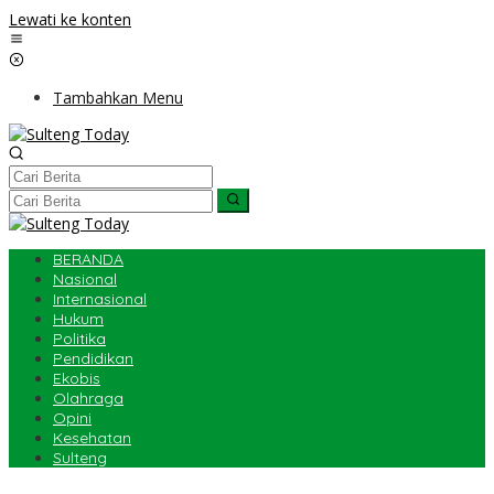
Lewati ke konten
Tambahkan Menu
BERANDA
Nasional
Internasional
Hukum
Politika
Pendidikan
Ekobis
Olahraga
Opini
Kesehatan
Sulteng