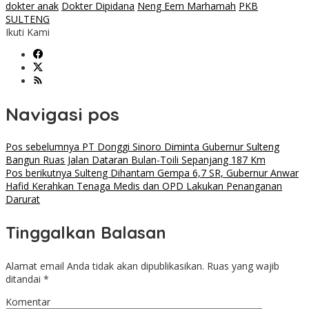
dokter anak
Dokter Dipidana
Neng Eem Marhamah
PKB
SULTENG
Ikuti Kami
Navigasi pos
Pos sebelumnya
PT Donggi Sinoro Diminta Gubernur Sulteng
Bangun Ruas Jalan Dataran Bulan-Toili Sepanjang 187 Km
Pos berikutnya
Sulteng Dihantam Gempa 6,7 SR, Gubernur Anwar
Hafid Kerahkan Tenaga Medis dan OPD Lakukan Penanganan
Darurat
Tinggalkan Balasan
Alamat email Anda tidak akan dipublikasikan.
Ruas yang wajib
ditandai
*
Komentar