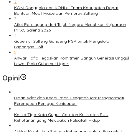
2
KONI Donggala dan KONI di Enam Kabupaten Dapat
Bantuan Mobil Hiace dari Pemprov Sulteng
3
Atlet Paralayang dari Tujuh Negara Meriahkan Kejuaraan
PIPXC Salena 2026
4
Gubernur Sulteng Gandeng PGP untuk Mengelola
Lapangan Golf
5
Anwar Hafid Tegaskan Komitmen Bangun Generasi Unggul
Lewat Piala Gubernur Liga 4
Opini
Bidan Adat dan Kedaulatan Pengetahuan: Menghormati
Perempuan Penjaga Kehidupan
Ketika Tiga Kata Gugur: Catatan Kritis atas RUU
Kehutanan yang Melupakan Falsafah Hidup
Akhlak Melahirkan Sebuah Kebenaran dalam Perspektif