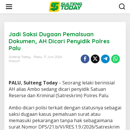
Lewati
ke
konten
Jadi Saksi Dugaan Pemalsuan
Dokumen, AH Dicari Penyidik Polres
Palu
Sulteng Today
Rabu, 17 Juni 2026
Hukum
PALU, Sulteng Today
– Seorang lelaki berinisial
AH alias Ambo sedang dicari penyidik Satuan
Reserse dan Kriminal (Satreskrim) Polres Palu.
Ambo dicari polisi terkait dengan statusnya sebagai
saksi dugaan kasus pemalsuan surat atau
memasuki pekarangan tanpa hak sebagaimana
surat Nomor DPS/21.b/VI/RES.1.9./2026/Satreskrim