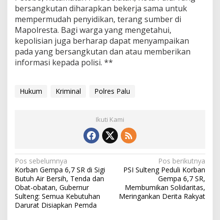
bersangkutan diharapkan bekerja sama untuk
mempermudah penyidikan, terang sumber di
Mapolresta. Bagi warga yang mengetahui,
kepolisian juga berharap dapat menyampaikan
pada yang bersangkutan dan atau memberikan
informasi kepada polisi. **
Hukum
Kriminal
Polres Palu
Ikuti Kami
Navigasi
Pos sebelumnya
Pos berikutnya
Korban Gempa 6,7 SR di Sigi
PSI Sulteng Peduli Korban
pos
Butuh Air Bersih, Tenda dan
Gempa 6,7 SR,
Obat-obatan, Gubernur
Membumikan Solidaritas,
Sulteng: Semua Kebutuhan
Meringankan Derita Rakyat
Darurat Disiapkan Pemda