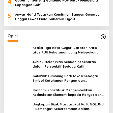
4
Gubernur Sulteng Gandeng PGP untuk Mengelola
Lapangan Golf
5
Anwar Hafid Tegaskan Komitmen Bangun Generasi
Unggul Lewat Piala Gubernur Liga 4
Opini
Ketika Tiga Kata Gugur: Catatan Kritis
atas RUU Kehutanan yang Melupakan
Falsafah Hidup
Akhlak Melahirkan Sebuah Kebenaran
dalam Perspektif Budaya Kaili
GAMPIRI: Lumbung Padi Tokaili sebagai
Simbol Ketahanan Pangan dan
Kebersamaan
Ekonomi Konstitusi: Mengembalikan
Kedaulatan Ekonomi kepada Rakyat dan
Umat
Ungkapan Bijak Masyarakat Kaili: NOLUNU
– Semangat Kebersamaan dalam