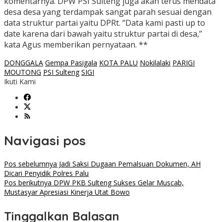
komentarnya. DPW PSI Sulteng juga akan terus mendata
desa desa yang terdampak sangat parah sesuai dengan
data struktur partai yaitu DPRt. ‘’Data kami pasti up to
date karena dari bawah yaitu struktur partai di desa,’’
kata Agus memberikan pernyataan. **
DONGGALA
Gempa Pasigala
KOTA PALU
Nokilalaki
PARIGI
MOUTONG
PSI Sulteng
SIGI
Ikuti Kami
Navigasi pos
Pos sebelumnya
Jadi Saksi Dugaan Pemalsuan Dokumen, AH
Dicari Penyidik Polres Palu
Pos berikutnya
DPW PKB Sulteng Sukses Gelar Muscab,
Mustasyar Apresiasi Kinerja Utat Bowo
Tinggalkan Balasan