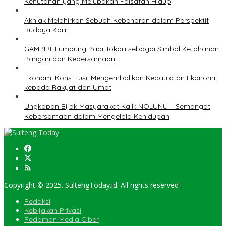
Kehutanan yang Melupakan Falsafah Hidup
Akhlak Melahirkan Sebuah Kebenaran dalam Perspektif
Budaya Kaili
GAMPIRI: Lumbung Padi Tokaili sebagai Simbol Ketahanan
Pangan dan Kebersamaan
Ekonomi Konstitusi: Mengembalikan Kedaulatan Ekonomi
kepada Rakyat dan Umat
Ungkapan Bijak Masyarakat Kaili: NOLUNU – Semangat
Kebersamaan dalam Mengelola Kehidupan
Copyright © 2025. SultengToday.id. All rights reserved
Redaksi
Kebijakan Privasi
Pedoman Media Ciber