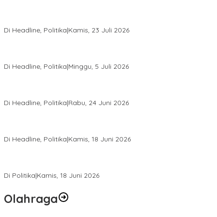
Momentum Harlah PKB ke-28, Perempuan Bangsa Gelar Dua
Agenda Akbar Perkuat Mesin Organisasi
Di Headline, Politika
|
Kamis, 23 Juli 2026
Di Pelantikan PAN Sulteng, Gubernur Anwar Hafid Ajak Sinergi
Optimalkan Potensi Daerah
Di Headline, Politika
|
Minggu, 5 Juli 2026
Rio Capella Gantikan Hadianto Rasyid Sebagai Ketua DPD
Hanura Sulteng
Di Headline, Politika
|
Rabu, 24 Juni 2026
DPW PKB Sulteng Sukses Gelar Muscab, Mustasyar Apresiasi
Kinerja Utat Bowo
Di Headline, Politika
|
Kamis, 18 Juni 2026
PSI Sulteng Peduli Korban Gempa 6,7 SR, Membumikan
Solidaritas, Meringankan Derita Rakyat
Di Politika
|
Kamis, 18 Juni 2026
Olahraga