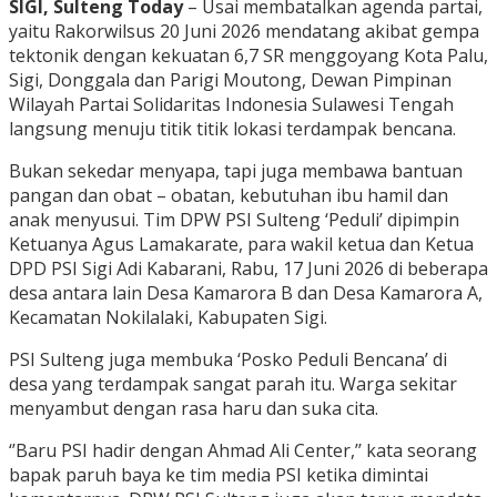
SIGI, Sulteng Today
– Usai membatalkan agenda partai,
yaitu Rakorwilsus 20 Juni 2026 mendatang akibat gempa
tektonik dengan kekuatan 6,7 SR menggoyang Kota Palu,
Sigi, Donggala dan Parigi Moutong, Dewan Pimpinan
Wilayah Partai Solidaritas Indonesia Sulawesi Tengah
langsung menuju titik titik lokasi terdampak bencana.
Bukan sekedar menyapa, tapi juga membawa bantuan
pangan dan obat – obatan, kebutuhan ibu hamil dan
anak menyusui. Tim DPW PSI Sulteng ‘Peduli’ dipimpin
Ketuanya Agus Lamakarate, para wakil ketua dan Ketua
DPD PSI Sigi Adi Kabarani, Rabu, 17 Juni 2026 di beberapa
desa antara lain Desa Kamarora B dan Desa Kamarora A,
Kecamatan Nokilalaki, Kabupaten Sigi.
PSI Sulteng juga membuka ‘Posko Peduli Bencana’ di
desa yang terdampak sangat parah itu. Warga sekitar
menyambut dengan rasa haru dan suka cita.
‘’Baru PSI hadir dengan Ahmad Ali Center,’’ kata seorang
bapak paruh baya ke tim media PSI ketika dimintai