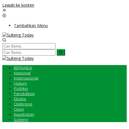
Lewati ke konten
Tambahkan Menu
BERANDA
Nasional
Internasional
Hukum
Politika
Pendidikan
Ekobis
Olahraga
Opini
Kesehatan
Sulteng