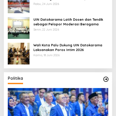
Sulteng: Tidak Boleh Terima Beasiswa
Rabu, 24 Juni 2026
Ganda
UIN Datokarama Latih Dosen dan Tendik
sebagai Pelopor Moderasi Beragama
Senin, 22 Juni 2026
Wali Kota Palu Dukung UIN Datokarama
Laksanakan Poros Intim 2026
Kamis, 18 Juni 2026
Politika