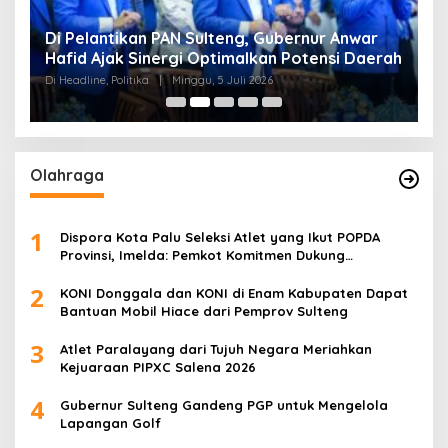
Di Pelantikan PAN Sulteng, Gubernur Anwar
R
Hafid Ajak Sinergi Optimalkan Potensi Daerah
S
Di Headline, Politika
|
Minggu, 5 Juli 2026
Di 
Olahraga
1
Dispora Kota Palu Seleksi Atlet yang Ikut POPDA
Provinsi, Imelda: Pemkot Komitmen Dukung
Pengembangan Olahraga Pelajar
2
KONI Donggala dan KONI di Enam Kabupaten Dapat
Bantuan Mobil Hiace dari Pemprov Sulteng
3
Atlet Paralayang dari Tujuh Negara Meriahkan
Kejuaraan PIPXC Salena 2026
4
Gubernur Sulteng Gandeng PGP untuk Mengelola
Lapangan Golf