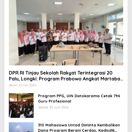
DPR RI Tinjau Sekolah Rakyat Terintegrasi 20
Palu, Longki: Program Prabowo Angkat Martabat
Anak Miskin
Senin, 13 Juli 2026
Program PPG, UIN Datokarama Cetak 796
Guru Profesional
Selasa, 30 Juni 2026
310 Mahasiswa Untad Diminta Kembalikan
Dana Program Berani Cerdas, Kadisdik