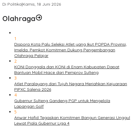
Di Politika
|
Kamis, 18 Juni 2026
Olahraga
1
Dispora Kota Palu Seleksi Atlet yang Ikut POPDA Provinsi,
Imelda: Pemkot Komitmen Dukung Pengembangan
Olahraga Pelajar
2
KONI Donggala dan KONI di Enam Kabupaten Dapat
Bantuan Mobil Hiace dari Pemprov Sulteng
3
Atlet Paralayang dari Tujuh Negara Meriahkan Kejuaraan
PIPXC Salena 2026
4
Gubernur Sulteng Gandeng PGP untuk Mengelola
Lapangan Golf
5
Anwar Hafid Tegaskan Komitmen Bangun Generasi Unggul
Lewat Piala Gubernur Liga 4