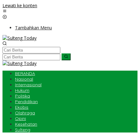
Lewati ke konten
Tambahkan Menu
BERANDA
Nasional
Internasional
Hukum
Politika
Pendidikan
Ekobis
Olahraga
Opini
Kesehatan
Sulteng