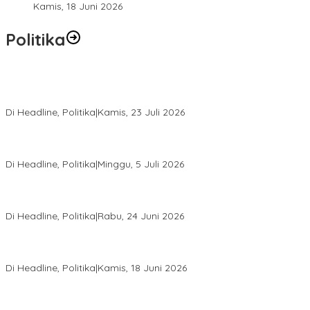
Kamis, 18 Juni 2026
Politika
Momentum Harlah PKB ke-28, Perempuan Bangsa Gelar Dua
Agenda Akbar Perkuat Mesin Organisasi
Di Headline, Politika
|
Kamis, 23 Juli 2026
Di Pelantikan PAN Sulteng, Gubernur Anwar Hafid Ajak Sinergi
Optimalkan Potensi Daerah
Di Headline, Politika
|
Minggu, 5 Juli 2026
Rio Capella Gantikan Hadianto Rasyid Sebagai Ketua DPD
Hanura Sulteng
Di Headline, Politika
|
Rabu, 24 Juni 2026
DPW PKB Sulteng Sukses Gelar Muscab, Mustasyar Apresiasi
Kinerja Utat Bowo
Di Headline, Politika
|
Kamis, 18 Juni 2026
PSI Sulteng Peduli Korban Gempa 6,7 SR, Membumikan
Solidaritas, Meringankan Derita Rakyat