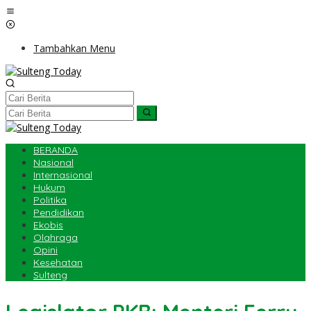
Lewati
ke
konten
Tambahkan Menu
BERANDA
Nasional
Internasional
Hukum
Politika
Pendidikan
Ekobis
Olahraga
Opini
Kesehatan
Sulteng