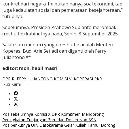
konkret dari negara. Ini bukan hanya soal ekonomi, tapi
juga kedaulatan sosial dan pemerataan kesejahteraan,”
tutupnya.
Sebelumnya, Presiden Prabowo Subianto merombak
(reshuffle) kabinetnya pada, Senin, 8 September 2025.
Salah satu menteri yang direshuffle adalah Menteri
Koperasi Budi Arie Setiadi dan diganti oleh Ferry
Juliantono.**
editor: moh. habil masri
DPR RI
FERY JULIANTONO
KOMISI VI
KOPERASI
PKB
Ikuti Kami
Navigasi
Pos sebelumnya
Komisi X DPR Komitmen Mendorong
Peningkatan Tunjangan Guru dan Dosen Non ASN
pos
Pos berikutnya
UIN Datokarama Gelar Kuliah Tamu, Dorong