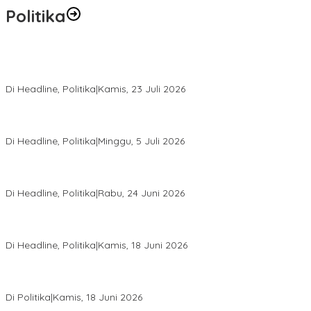
Politika
Momentum Harlah PKB ke-28, Perempuan Bangsa Gelar Dua
Agenda Akbar Perkuat Mesin Organisasi
Di Headline, Politika
|
Kamis, 23 Juli 2026
Di Pelantikan PAN Sulteng, Gubernur Anwar Hafid Ajak Sinergi
Optimalkan Potensi Daerah
Di Headline, Politika
|
Minggu, 5 Juli 2026
Rio Capella Gantikan Hadianto Rasyid Sebagai Ketua DPD
Hanura Sulteng
Di Headline, Politika
|
Rabu, 24 Juni 2026
DPW PKB Sulteng Sukses Gelar Muscab, Mustasyar Apresiasi
Kinerja Utat Bowo
Di Headline, Politika
|
Kamis, 18 Juni 2026
PSI Sulteng Peduli Korban Gempa 6,7 SR, Membumikan
Solidaritas, Meringankan Derita Rakyat
Di Politika
|
Kamis, 18 Juni 2026