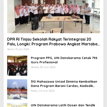
DPR RI Tinjau Sekolah Rakyat Terintegrasi 20
Palu, Longki: Program Prabowo Angkat Martabat
Anak Miskin
Senin, 13 Juli 2026
Program PPG, UIN Datokarama Cetak 796
Guru Profesional
Selasa, 30 Juni 2026
310 Mahasiswa Untad Diminta Kembalikan
Dana Program Berani Cerdas, Kadisdik
Sulteng: Tidak Boleh Terima Beasiswa
Rabu, 24 Juni 2026
Ganda
UIN Datokarama Latih Dosen dan Tendik