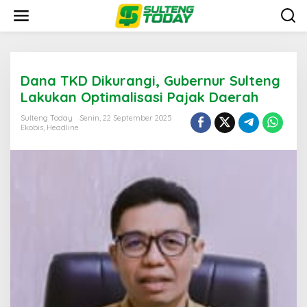
Lewati
ke
konten
Dana TKD Dikurangi, Gubernur Sulteng
Lakukan Optimalisasi Pajak Daerah
Sulteng Today
Senin, 22 September 2025
Ekobis
,
Headline