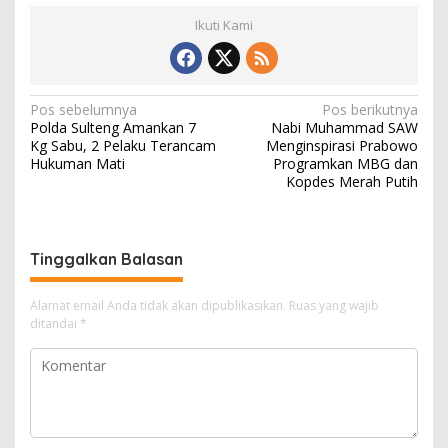
Ikuti Kami
Navigasi
Pos sebelumnya
Pos berikutnya
Polda Sulteng Amankan 7
Nabi Muhammad SAW
pos
Kg Sabu, 2 Pelaku Terancam
Menginspirasi Prabowo
Hukuman Mati
Programkan MBG dan
Kopdes Merah Putih
Tinggalkan Balasan
Alamat email Anda tidak akan dipublikasikan.
Ruas yang wajib
ditandai
*