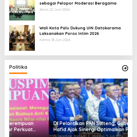
sebagai Pelopor Moderasi Beragama
Senin, 22 Juni 2026
Wali Kota Palu Dukung UIN Datokarama
Laksanakan Poros Intim 2026
Kamis, 18 Juni 2026
Politika
Di Pelantikan PAN Sulteng, Gubernur Anwar
R
Hafid Ajak Sinergi Optimalkan Potensi Daerah
S
Di Headline, Politika
|
Minggu, 5 Juli 2026
Di 