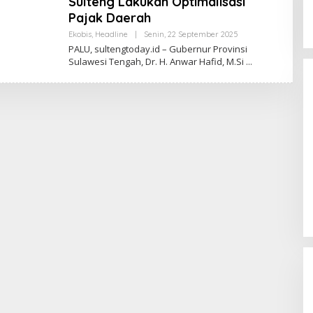
Sulteng Lakukan Optimalisasi
Pajak Daerah
Oleh
Ekobis
,
Headline
|
Senin, 22 September 2025
Sulteng
PALU, sultengtoday.id – Gubernur Provinsi
Today
Sulawesi Tengah, Dr. H. Anwar Hafid, M.Si
Momentum Harlah PKB ke-28,
Perempuan Bangsa Gelar Dua
Agenda Akbar Perkuat Mesin
Di Headline, Politika
|
Kamis, 23 Juli 2026
Organisasi