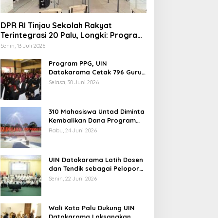
DPR RI Tinjau Sekolah Rakyat
Terintegrasi 20 Palu, Longki: Program
Prabowo Angkat Martabat Anak
Senin, 13 Juli 2026
Miskin
Program PPG, UIN
rof Hanief Ghafur: Ketua
Datokarama Cetak 796 Guru
Profesional
mum PBNU Harus
Selasa, 30 Juni 2026
iseleksi Ahwa
310 Mahasiswa Untad Diminta
Kembalikan Dana Program
Berani Cerdas, Kadisdik
Rabu, 24 Juni 2026
Sulteng: Tidak Boleh Terima
Jelang Muktamar Ke-35,
Beasiswa Ganda
Komisi Organisasi NU
UIN Datokarama Latih Dosen
Usulkan Perubahan Aturan
dan Tendik sebagai Pelopor
Main demi Bersihkan Politik
Moderasi Beragama
Senin, 22 Juni 2026
Uang
Wali Kota Palu Dukung UIN
Datokarama Laksanakan