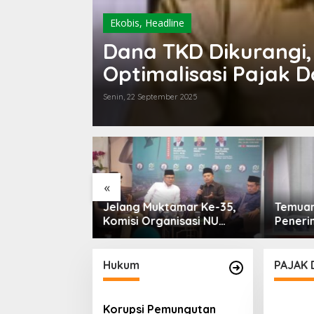
Ekobis
,
Headline
Dana TKD Dikurangi,
Optimalisasi Pajak 
Senin, 22 September 2025
Pemeri
Mengka
Kenaik
Daera
«
amar Ke-35,
Temuan 6 Juta Data Ganda
nisasi NU
Penerima MBG, Komisi IX:
ubahan Aturan
Tindak Lanjuti
rsihkan Politik
Hukum
PAJAK
Korupsi Pemungutan