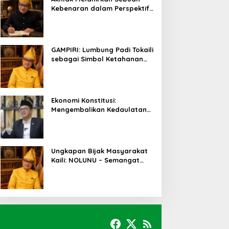
Kebenaran dalam Perspektif
Budaya Kaili
GAMPIRI: Lumbung Padi Tokaili
sebagai Simbol Ketahanan
Pangan dan Kebersamaan
Ekonomi Konstitusi:
Mengembalikan Kedaulatan
Ekonomi kepada Rakyat dan
Umat
Ungkapan Bijak Masyarakat
Kaili: NOLUNU – Semangat
Kebersamaan dalam
Mengelola Kehidupan