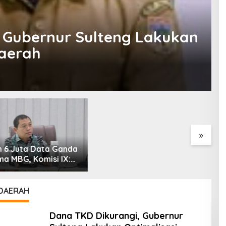
 Gubernur Sulteng Lakukan
Daerah
ntah Diminta
Kementerian ESDM Perlu
P
ji Rencana
Survei Potensi Helium di
U
an Gaji Kepala
Sesar Palu-Koro dan Teluk
D
h
Palu untuk Mendukung
Industri Teknologi Masa
Depan
»
 DAERAH
Dana TKD Dikurangi, Gubernur