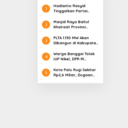
Hadianto Rasyid
1
Tinggalkan Partai
Hanura setelah 18
Tahun Mengabdi
Masjid Raya Baitul
2
Khairaat Provinsi
Sulteng Mendapat
Rekor MURI, Ini
PLTA 1.130 MW Akan
3
Keunikan Arsitekturnya
Dibangun di Kabupaten
Sigi, PT. Befar
Evergreen Industri
Warga Banggai Tolak
4
Audiensi dengan
IUP Nikel, DPR RI
Gubernur Sulteng
Nyatakan Dukungan
Kota Palu Rugi Sekitar
5
Rp2,6 Miliar, Dugaan
Korupsi Dana BPHTB
Masuk Tahap
Penyidikan Kejari