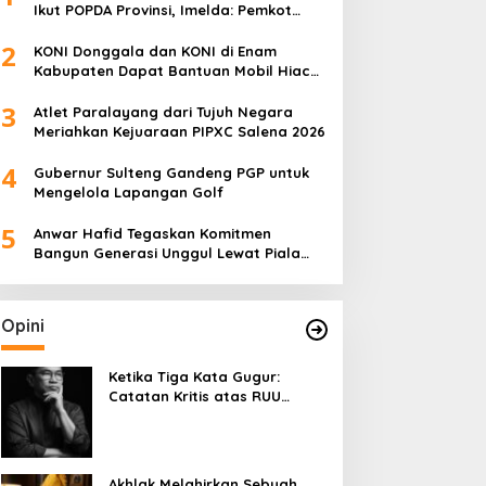
Ikut POPDA Provinsi, Imelda: Pemkot
Komitmen Dukung Pengembangan
2
Olahraga Pelajar
KONI Donggala dan KONI di Enam
Kabupaten Dapat Bantuan Mobil Hiace
dari Pemprov Sulteng
3
Atlet Paralayang dari Tujuh Negara
Meriahkan Kejuaraan PIPXC Salena 2026
4
Gubernur Sulteng Gandeng PGP untuk
Mengelola Lapangan Golf
5
Anwar Hafid Tegaskan Komitmen
Bangun Generasi Unggul Lewat Piala
Gubernur Liga 4
Opini
Ketika Tiga Kata Gugur:
Catatan Kritis atas RUU
Kehutanan yang Melupakan
Falsafah Hidup
Akhlak Melahirkan Sebuah