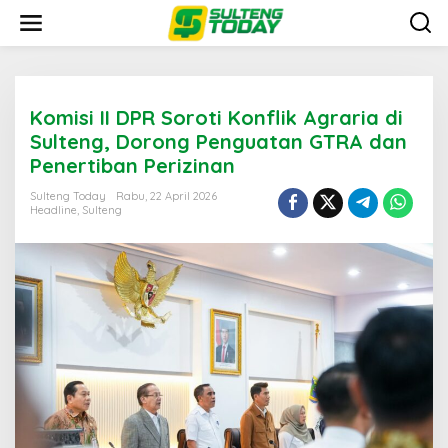
Lewati
ke
konten
Komisi II DPR Soroti Konflik Agraria di
Sulteng, Dorong Penguatan GTRA dan
Penertiban Perizinan
Sulteng Today
Rabu, 22 April 2026
Headline
,
Sulteng