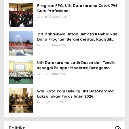
Program PPG, UIN Datokarama Cetak 796
Guru Profesional
Selasa, 30 Juni 2026
310 Mahasiswa Untad Diminta Kembalikan
Dana Program Berani Cerdas, Kadisdik
Sulteng: Tidak Boleh Terima Beasiswa
Rabu, 24 Juni 2026
Ganda
UIN Datokarama Latih Dosen dan Tendik
sebagai Pelopor Moderasi Beragama
Senin, 22 Juni 2026
Wali Kota Palu Dukung UIN Datokarama
Laksanakan Poros Intim 2026
Kamis, 18 Juni 2026
Politika