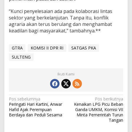
“Kunci penyelesaian ada pada kolaborasi lintas
sektor yang berkelanjutan. Tanpa itu, konflik
agraria akan terus berulang dan menghambat
keadilan bagi masyarakat,” tambahnya.**
GTRA
KOMISI II DPR RI
SATGAS PKA
SULTENG
Ikuti Kami
Navigasi
Pos sebelumnya
Pos berikutnya
Peringati Hari Kartini, Anwar
Kenaikan LPG Picu Beban
pos
Hafid Ajak Perempuan
Ganda UMKM, Komisi VII
Berdaya dan Peduli Sesama
Minta Pemerintah Turun
Tangan