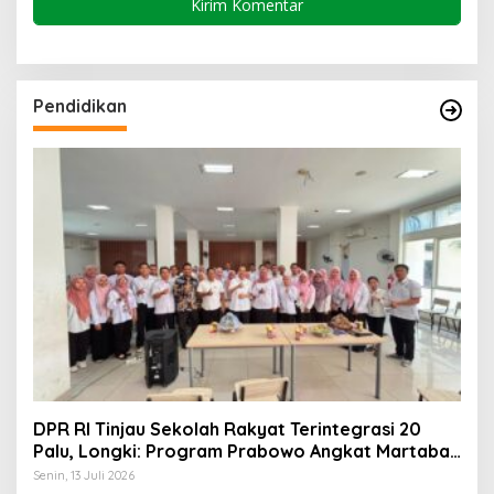
Pendidikan
DPR RI Tinjau Sekolah Rakyat Terintegrasi 20
Palu, Longki: Program Prabowo Angkat Martabat
Anak Miskin
Senin, 13 Juli 2026