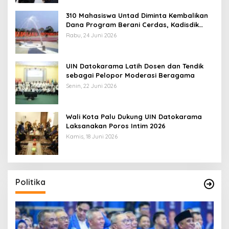
310 Mahasiswa Untad Diminta Kembalikan
Dana Program Berani Cerdas, Kadisdik
Sulteng: Tidak Boleh Terima Beasiswa
Rabu, 24 Juni 2026
Ganda
UIN Datokarama Latih Dosen dan Tendik
sebagai Pelopor Moderasi Beragama
Senin, 22 Juni 2026
Wali Kota Palu Dukung UIN Datokarama
Laksanakan Poros Intim 2026
Kamis, 18 Juni 2026
Politika