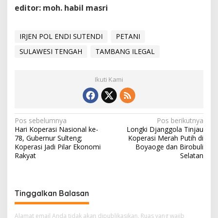
editor: moh. habil masri
IRJEN POL ENDI SUTENDI
PETANI
SULAWESI TENGAH
TAMBANG ILEGAL
Ikuti Kami
Navigasi
Pos sebelumnya
Pos berikutnya
Hari Koperasi Nasional ke-
Longki Djanggola Tinjau
pos
78, Gubernur Sulteng;
Koperasi Merah Putih di
Koperasi Jadi Pilar Ekonomi
Boyaoge dan Birobuli
Rakyat
Selatan
Tinggalkan Balasan
Alamat email Anda tidak akan dipublikasikan.
Ruas yang wajib