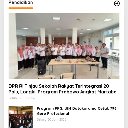
Pendidikan
DPR RI Tinjau Sekolah Rakyat Terintegrasi 20
Palu, Longki: Program Prabowo Angkat Martabat
Anak Miskin
Senin, 13 Juli 2026
Program PPG, UIN Datokarama Cetak 796
Guru Profesional
Selasa, 30 Juni 2026