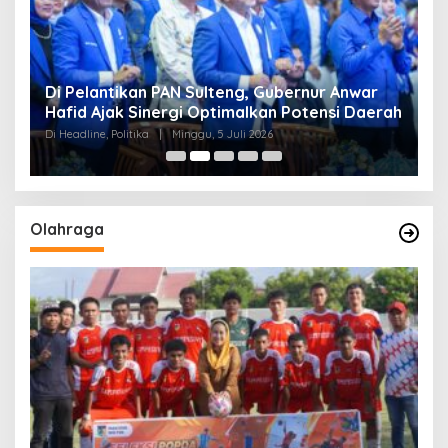
Di Pelantikan PAN Sulteng, Gubernur Anwar
R
Hafid Ajak Sinergi Optimalkan Potensi Daerah
S
Di Headline, Politika
|
Minggu, 5 Juli 2026
Di 
Olahraga