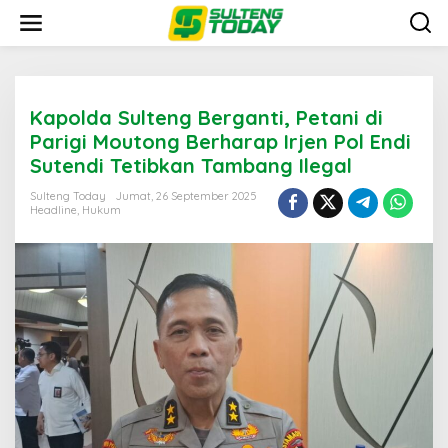
Lewati
ke
konten
Kapolda Sulteng Berganti, Petani di
Parigi Moutong Berharap Irjen Pol Endi
Sutendi Tetibkan Tambang Ilegal
Sulteng Today
Jumat, 26 September 2025
Headline
,
Hukum