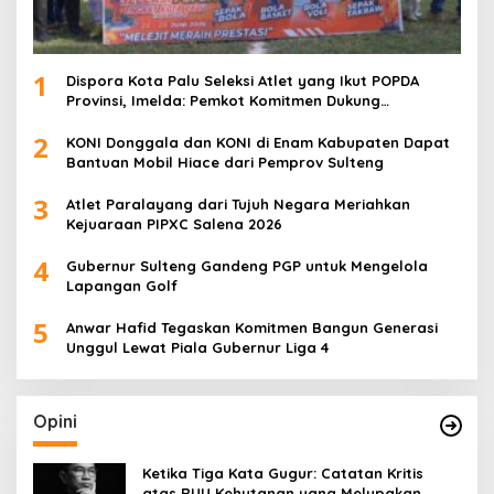
1
Dispora Kota Palu Seleksi Atlet yang Ikut POPDA
Provinsi, Imelda: Pemkot Komitmen Dukung
Pengembangan Olahraga Pelajar
2
KONI Donggala dan KONI di Enam Kabupaten Dapat
Bantuan Mobil Hiace dari Pemprov Sulteng
3
Atlet Paralayang dari Tujuh Negara Meriahkan
Kejuaraan PIPXC Salena 2026
4
Gubernur Sulteng Gandeng PGP untuk Mengelola
Lapangan Golf
5
Anwar Hafid Tegaskan Komitmen Bangun Generasi
Unggul Lewat Piala Gubernur Liga 4
Opini
Ketika Tiga Kata Gugur: Catatan Kritis
atas RUU Kehutanan yang Melupakan