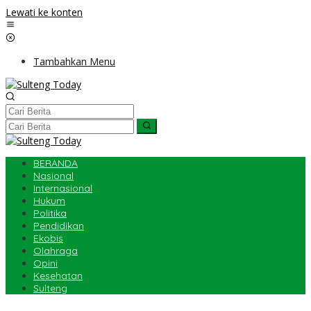
Lewati ke konten
Tambahkan Menu
BERANDA
Nasional
Internasional
Hukum
Politika
Pendidikan
Ekobis
Olahraga
Opini
Kesehatan
Sulteng