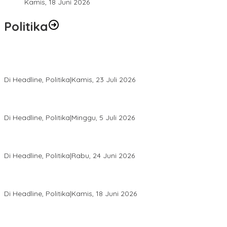
Kamis, 18 Juni 2026
Politika
Momentum Harlah PKB ke-28, Perempuan Bangsa Gelar Dua
Agenda Akbar Perkuat Mesin Organisasi
Di Headline, Politika
|
Kamis, 23 Juli 2026
Di Pelantikan PAN Sulteng, Gubernur Anwar Hafid Ajak Sinergi
Optimalkan Potensi Daerah
Di Headline, Politika
|
Minggu, 5 Juli 2026
Rio Capella Gantikan Hadianto Rasyid Sebagai Ketua DPD
Hanura Sulteng
Di Headline, Politika
|
Rabu, 24 Juni 2026
DPW PKB Sulteng Sukses Gelar Muscab, Mustasyar Apresiasi
Kinerja Utat Bowo
Di Headline, Politika
|
Kamis, 18 Juni 2026
PSI Sulteng Peduli Korban Gempa 6,7 SR, Membumikan
Solidaritas, Meringankan Derita Rakyat