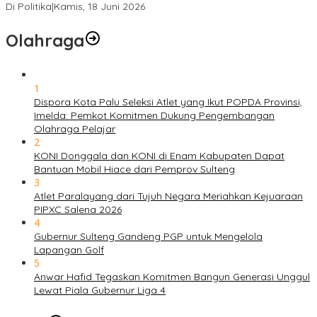
Di Politika
|
Kamis, 18 Juni 2026
Olahraga
1
Dispora Kota Palu Seleksi Atlet yang Ikut POPDA Provinsi,
Imelda: Pemkot Komitmen Dukung Pengembangan
Olahraga Pelajar
2
KONI Donggala dan KONI di Enam Kabupaten Dapat
Bantuan Mobil Hiace dari Pemprov Sulteng
3
Atlet Paralayang dari Tujuh Negara Meriahkan Kejuaraan
PIPXC Salena 2026
4
Gubernur Sulteng Gandeng PGP untuk Mengelola
Lapangan Golf
5
Anwar Hafid Tegaskan Komitmen Bangun Generasi Unggul
Lewat Piala Gubernur Liga 4