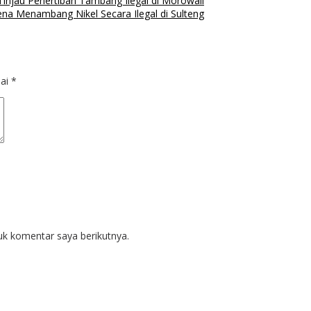
injau Penertiban Tambang Ilegal di Morowali
na Menambang Nikel Secara Ilegal di Sulteng
dai
*
uk komentar saya berikutnya.