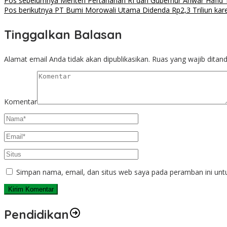
Pos sebelumnya
Menteri Pertahanan RI dan Gubernur Anwar Hafid T
Pos berikutnya
PT Bumi Morowali Utama Didenda Rp2,3 Triliun kare
Tinggalkan Balasan
Alamat email Anda tidak akan dipublikasikan.
Ruas yang wajib ditan
Komentar
Simpan nama, email, dan situs web saya pada peramban ini unt
Pendidikan