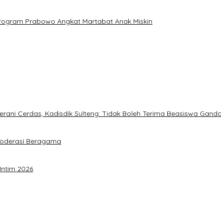
: Program Prabowo Angkat Martabat Anak Miskin
ani Cerdas, Kadisdik Sulteng: Tidak Boleh Terima Beasiswa Gand
Moderasi Beragama
Intim 2026