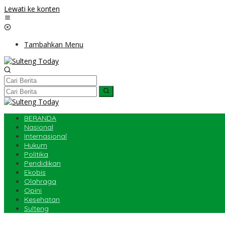
Lewati ke konten
Tambahkan Menu
BERANDA
Nasional
Internasional
Hukum
Politika
Pendidikan
Ekobis
Olahraga
Opini
Kesehatan
Sulteng