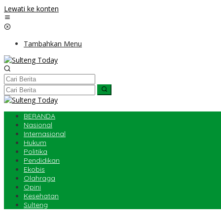
Lewati ke konten
Tambahkan Menu
BERANDA
Nasional
Internasional
Hukum
Politika
Pendidikan
Ekobis
Olahraga
Opini
Kesehatan
Sulteng