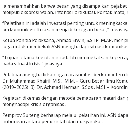
Ia menambahkan bahwa pesan yang disampaikan pejabat pem
meliputi ekspresi wajah, intonasi, artikulasi, kontak m
“Pelatihan ini adalah investasi penting untuk meningkatka
berkomunikasi. Itu akan menjadi kerugian besar,” tegasny
Ketua Panitia Pelaksana, Ahmad Erwin, S.STP, M.AP, menj
juga untuk membekali ASN menghadapi situasi komunikasi 
“Tujuan utama kegiatan ini adalah meningkatkan keperc
pada situasi krisis,” jelasnya.
Pelatihan menghadirkan tiga narasumber berkompeten di bid
Dr. Muhammad Khairil, M.Si., M.M. – Guru Besar Ilmu Komu
(2019–2025), 3). Dr. Achmad Herman, S.Sos., M.Si. – Koor
Kegiatan dikemas dengan metode pemaparan materi dan pr
menghadapi krisis organisasi.
Pemprov Sulteng berharap melalui pelatihan ini, ASN dapa
hubungan antara pemerintah dan masyarakat.