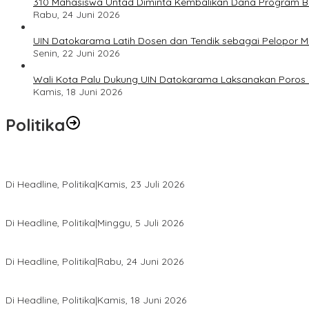
310 Mahasiswa Untad Diminta Kembalikan Dana Program Ber
Rabu, 24 Juni 2026
UIN Datokarama Latih Dosen dan Tendik sebagai Pelopor 
Senin, 22 Juni 2026
Wali Kota Palu Dukung UIN Datokarama Laksanakan Poros 
Kamis, 18 Juni 2026
Politika
Momentum Harlah PKB ke-28, Perempuan Bangsa Gelar Dua Agend
Di Headline, Politika
|
Kamis, 23 Juli 2026
Di Pelantikan PAN Sulteng, Gubernur Anwar Hafid Ajak Sinergi Op
Di Headline, Politika
|
Minggu, 5 Juli 2026
Rio Capella Gantikan Hadianto Rasyid Sebagai Ketua DPD Hanura
Di Headline, Politika
|
Rabu, 24 Juni 2026
DPW PKB Sulteng Sukses Gelar Muscab, Mustasyar Apresiasi Kine
Di Headline, Politika
|
Kamis, 18 Juni 2026