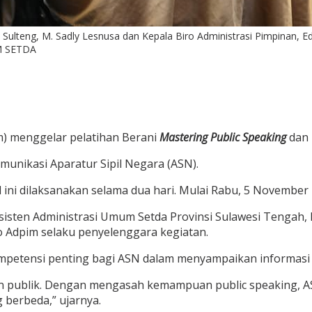
ulteng, M. Sadly Lesnusa dan Kepala Biro Administrasi Pimpinan, E
IM SETDA
m) menggelar pelatihan Berani
Mastering Public Speaking
dan
unikasi Aparatur Sipil Negara (ASN).
l ini dilaksanakan selama dua hari. Mulai Rabu, 5 Novembe
sisten Administrasi Umum Setda Provinsi Sulawesi Tengah, 
ro Adpim selaku penyelenggara kegiatan.
etensi penting bagi ASN dalam menyampaikan informasi
an publik. Dengan mengasah kemampuan public speaking, ASN
 berbeda,” ujarnya.