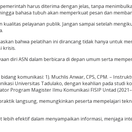
erintah harus diterima dengan jelas, tanpa menimbulkan m
ata, hingga bahasa tubuh akan memperkuat pesan dan memba
n kualitas pelayanan publik. Jangan sampai setelah mengikut
a.
elaskan bahwa pelatihan ini dirancang tidak hanya untuk 
krisis.
ayaan diri ASN dalam berbicara di depan umum serta mem
ang komunikasi: 1). Muchlis Anwar, CPS, CPM. – Instruktur 
nikasi Universitas Tadulako, dengan keahlian pada studi k
dinator Program Magister Ilmu Komunikasi FISIP Untad (2021
aktik langsung, memungkinkan peserta mempelajari teknik 
t lebih efektif dalam menyampaikan informasi, menjaga int