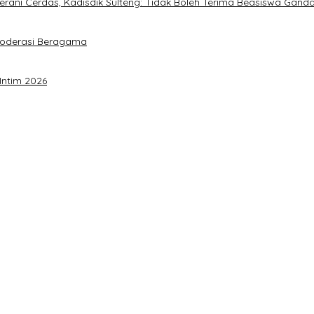
ani Cerdas, Kadisdik Sulteng: Tidak Boleh Terima Beasiswa Gand
Moderasi Beragama
Intim 2026
a Akbar Perkuat Mesin Organisasi
timalkan Potensi Daerah
 Sulteng
rja Utat Bowo