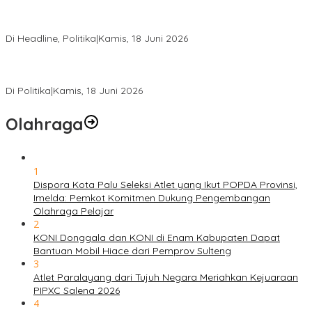
DPW PKB Sulteng Sukses Gelar Muscab, Mustasyar Apresiasi
Kinerja Utat Bowo
Di Headline, Politika
|
Kamis, 18 Juni 2026
PSI Sulteng Peduli Korban Gempa 6,7 SR, Membumikan
Solidaritas, Meringankan Derita Rakyat
Di Politika
|
Kamis, 18 Juni 2026
Olahraga
1
Dispora Kota Palu Seleksi Atlet yang Ikut POPDA Provinsi,
Imelda: Pemkot Komitmen Dukung Pengembangan
Olahraga Pelajar
2
KONI Donggala dan KONI di Enam Kabupaten Dapat
Bantuan Mobil Hiace dari Pemprov Sulteng
3
Atlet Paralayang dari Tujuh Negara Meriahkan Kejuaraan
PIPXC Salena 2026
4