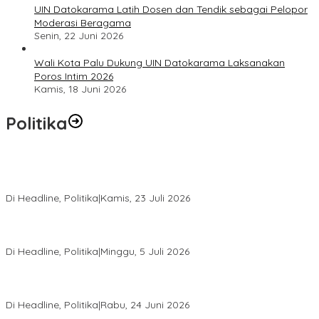
UIN Datokarama Latih Dosen dan Tendik sebagai Pelopor
Moderasi Beragama
Senin, 22 Juni 2026
Wali Kota Palu Dukung UIN Datokarama Laksanakan
Poros Intim 2026
Kamis, 18 Juni 2026
Politika
Momentum Harlah PKB ke-28, Perempuan Bangsa Gelar Dua
Agenda Akbar Perkuat Mesin Organisasi
Di Headline, Politika
|
Kamis, 23 Juli 2026
Di Pelantikan PAN Sulteng, Gubernur Anwar Hafid Ajak Sinergi
Optimalkan Potensi Daerah
Di Headline, Politika
|
Minggu, 5 Juli 2026
Rio Capella Gantikan Hadianto Rasyid Sebagai Ketua DPD
Hanura Sulteng
Di Headline, Politika
|
Rabu, 24 Juni 2026