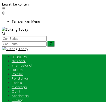
Lewati ke konten
Tambahkan Menu
BERANDA
Nasional
Internasional
Hukum
Politika
Pendidikan
Ekobis
Olahraga
Opini
Kesehatan
Sulteng