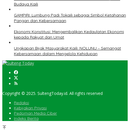
Budaya Kaili
GAMPIRI: Lumbung Padi Tokaili sebagai Simbol Ketahanan
Pangan dan Kebersamaan
Ekonomi Konstitusi: Mengembalikan Kedaulatan Ekonomi
kepada Rakyat dan Umat
Ungkapan Bijak Masyarakat Kaili: NOLUNU – Semangat
Kebersamaan dalam Mengelola Kehidupan
Copyright © 2025. SultengToday.id. All rights reserved
Redaksi
Kebijakan Privasi
Pedoman Media Ciber
Indeks Berita