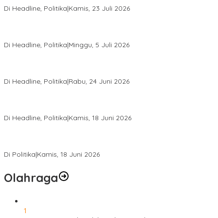
Di Headline, Politika
|
Kamis, 23 Juli 2026
Di Pelantikan PAN Sulteng, Gubernur Anwar Hafid Ajak Sinergi
Optimalkan Potensi Daerah
Di Headline, Politika
|
Minggu, 5 Juli 2026
Rio Capella Gantikan Hadianto Rasyid Sebagai Ketua DPD
Hanura Sulteng
Di Headline, Politika
|
Rabu, 24 Juni 2026
DPW PKB Sulteng Sukses Gelar Muscab, Mustasyar Apresiasi
Kinerja Utat Bowo
Di Headline, Politika
|
Kamis, 18 Juni 2026
PSI Sulteng Peduli Korban Gempa 6,7 SR, Membumikan
Solidaritas, Meringankan Derita Rakyat
Di Politika
|
Kamis, 18 Juni 2026
Olahraga
1