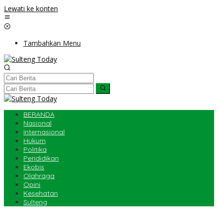
Lewati ke konten
Tambahkan Menu
BERANDA
Nasional
Internasional
Hukum
Politika
Pendidikan
Ekobis
Olahraga
Opini
Kesehatan
Sulteng