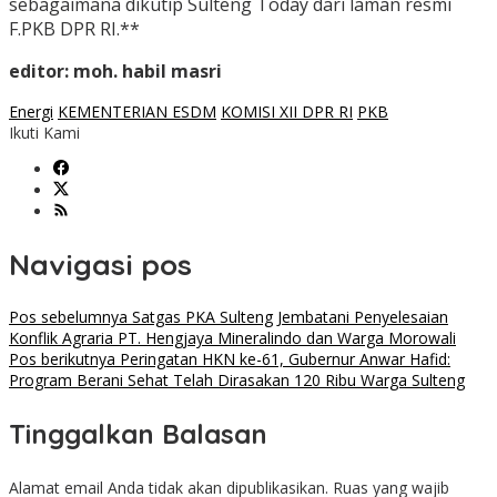
sebagaimana dikutip Sulteng Today dari laman resmi
F.PKB DPR RI.**
editor: moh. habil masri
Energi
KEMENTERIAN ESDM
KOMISI XII DPR RI
PKB
Ikuti Kami
Navigasi pos
Pos sebelumnya
Satgas PKA Sulteng Jembatani Penyelesaian
Konflik Agraria PT. Hengjaya Mineralindo dan Warga Morowali
Pos berikutnya
Peringatan HKN ke-61, Gubernur Anwar Hafid:
Program Berani Sehat Telah Dirasakan 120 Ribu Warga Sulteng
Tinggalkan Balasan
Alamat email Anda tidak akan dipublikasikan.
Ruas yang wajib