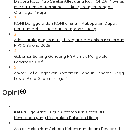
Dispora Kota Palu Seleksi Atlet yang Ikut POPDA Provinsi,
Imelda: Pemkot Komitmen Dukung Pengembangan
Olahraga Pelajar
2
KONI Donggala dan KONI di Enam Kabupaten Dapat
Bantuan Mobil Hiace dari Pemprov Sulteng
3
Atlet Paralayang dari Tujuh Negara Meriahkan Kejuaraan
PIPXC Salena 2026
4
Gubernur Sulteng Gandeng PGP untuk Mengelola
Lapangan Golf
5
Anwar Hafid Tegaskan Komitmen Bangun Generasi Unggul
Lewat Piala Gubernur Liga 4
Opini
Ketika Tiga Kata Gugur: Catatan Kritis atas RUU
Kehutanan yang Melupakan Falsafah Hidup
Akhlak Melahirkan Sebuah Kebenaran dalam Perspektif