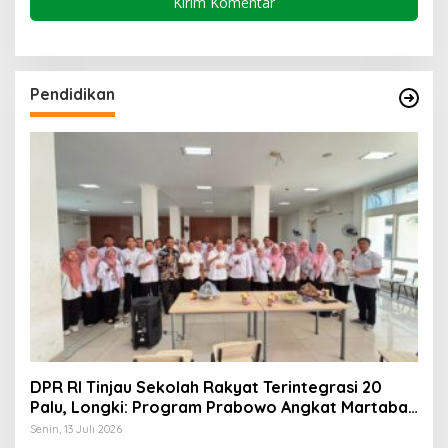
Pendidikan
DPR RI Tinjau Sekolah Rakyat Terintegrasi 20
Palu, Longki: Program Prabowo Angkat Martabat
Anak Miskin
Senin, 13 Juli 2026