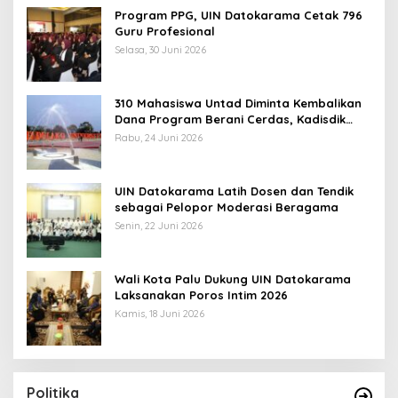
Program PPG, UIN Datokarama Cetak 796
Guru Profesional
Selasa, 30 Juni 2026
310 Mahasiswa Untad Diminta Kembalikan
Dana Program Berani Cerdas, Kadisdik
Sulteng: Tidak Boleh Terima Beasiswa
Rabu, 24 Juni 2026
Ganda
UIN Datokarama Latih Dosen dan Tendik
sebagai Pelopor Moderasi Beragama
Senin, 22 Juni 2026
Wali Kota Palu Dukung UIN Datokarama
Laksanakan Poros Intim 2026
Kamis, 18 Juni 2026
Politika