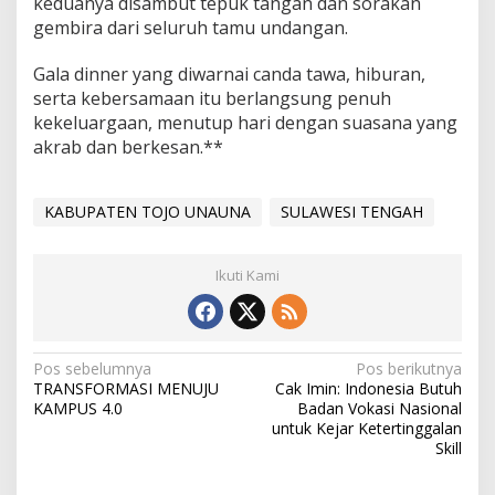
keduanya disambut tepuk tangan dan sorakan
gembira dari seluruh tamu undangan.
Gala dinner yang diwarnai canda tawa, hiburan,
serta kebersamaan itu berlangsung penuh
kekeluargaan, menutup hari dengan suasana yang
akrab dan berkesan.**
KABUPATEN TOJO UNAUNA
SULAWESI TENGAH
Ikuti Kami
Navigasi
Pos sebelumnya
Pos berikutnya
TRANSFORMASI MENUJU
Cak Imin: Indonesia Butuh
pos
KAMPUS 4.0
Badan Vokasi Nasional
untuk Kejar Ketertinggalan
Skill