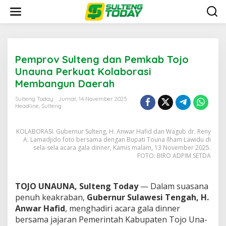
Lewati
ke
konten
Pemprov Sulteng dan Pemkab Tojo
Unauna Perkuat Kolaborasi
Membangun Daerah
Sulteng Today
Jumat, 14 November 2025
Headline
,
Sulteng
KOLABORASI. Gubernur Sulteng, H. Anwar Hafid dan Wagub dr. Reny
A. Lamadjido foto bersama dengan Bupati Touna Ilham Lawidu di
sela-sela acara gala dinner, Kamis malam, 13 November 2025.
FOTO: BIRO ADPIM SETDA
TOJO UNAUNA, Sulteng Today
— Dalam suasana
penuh keakraban,
Gubernur Sulawesi Tengah, H.
Anwar Hafid
, menghadiri acara gala dinner
bersama jajaran Pemerintah Kabupaten Tojo Una-