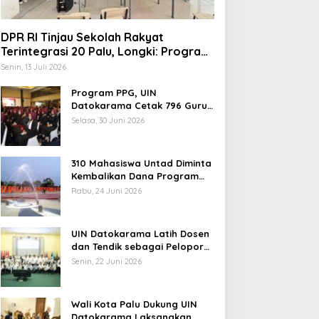
DPR RI Tinjau Sekolah Rakyat
Terintegrasi 20 Palu, Longki: Program
Prabowo Angkat Martabat Anak
Senin, 13 Juli 2026
Miskin
Program PPG, UIN
Datokarama Cetak 796 Guru
Profesional
Selasa, 30 Juni 2026
310 Mahasiswa Untad Diminta
Kembalikan Dana Program
Berani Cerdas, Kadisdik
Rabu, 24 Juni 2026
Sulteng: Tidak Boleh Terima
Beasiswa Ganda
UIN Datokarama Latih Dosen
dan Tendik sebagai Pelopor
Moderasi Beragama
Senin, 22 Juni 2026
Wali Kota Palu Dukung UIN
Datokarama Laksanakan