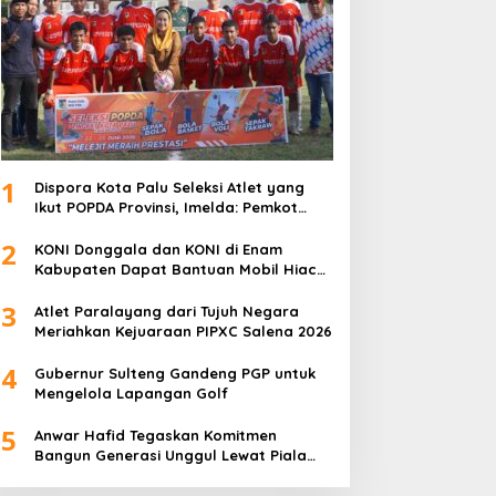
1
Dispora Kota Palu Seleksi Atlet yang
Ikut POPDA Provinsi, Imelda: Pemkot
Komitmen Dukung Pengembangan
2
Olahraga Pelajar
KONI Donggala dan KONI di Enam
Kabupaten Dapat Bantuan Mobil Hiace
dari Pemprov Sulteng
3
Atlet Paralayang dari Tujuh Negara
Meriahkan Kejuaraan PIPXC Salena 2026
4
Gubernur Sulteng Gandeng PGP untuk
Mengelola Lapangan Golf
5
Anwar Hafid Tegaskan Komitmen
Bangun Generasi Unggul Lewat Piala
Gubernur Liga 4