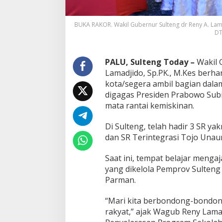
BUKA RAKOR. Wakil Gubernur Sulteng dr Reny A. La
DT
PALU, Sulteng Today –
Wakil G
Lamadjido, Sp.PK., M.Kes berh
kota/segera ambil bagian dala
digagas Presiden Prabowo Subi
mata rantai kemiskinan.
Di Sulteng, telah hadir 3 SR y
dan SR Terintegrasi Tojo Unau
Saat ini, tempat belajar meng
yang dikelola Pemprov Sulteng 
Parman.
“Mari kita berbondong-bondo
rakyat,” ajak Wagub Reny Lam