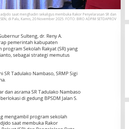
madjido saat menghadiri sekaligus membuka Rakor Penyelarasan SR dan
SEN, di Palu, Kamis, 20 November 2025. FOTO: BIRO ADPIM SETDAPROV
ubernur Sulteng, dr. Reny A.
arap pemerintah kabupaten
m program Sekolah Rakyat (SR) yang
anto, sebagai strategi memutus
Momentum Harlah PKB ke-28,
akni SR Tadulako Nambaso, SRMP Sigi
Perempuan Bangsa Gelar Dua
na.
Agenda Akbar Perkuat Mesin
Di Headline, Politika
|
Kamis, 23 Juli 2026
Organisasi
ajar dan asrama SR Tadulako Nambaso
berlokasi di gedung BPSDM Jalan S.
ng mengambil program sekolah
adjido saat membuka Rakor