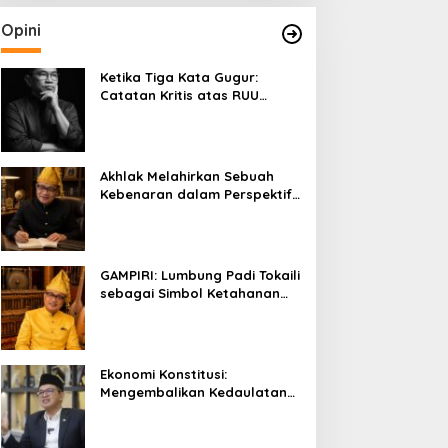
Opini
Ketika Tiga Kata Gugur:
Catatan Kritis atas RUU
Kehutanan yang Melupakan
Falsafah Hidup
Akhlak Melahirkan Sebuah
Kebenaran dalam Perspektif
Budaya Kaili
GAMPIRI: Lumbung Padi Tokaili
sebagai Simbol Ketahanan
Pangan dan Kebersamaan
Ekonomi Konstitusi:
Mengembalikan Kedaulatan
Ekonomi kepada Rakyat dan
Umat