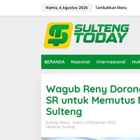
Lewati
ke
Tambahkan Menu
Kamis, 6 Agustus 2026
konten
BERANDA
Nasional
Internasional
Hu
Wagub Reny Dorong
SR untuk Memutus M
Sulteng
Sulteng Today
Kamis, 20 November 2025
Headline
,
Sulteng