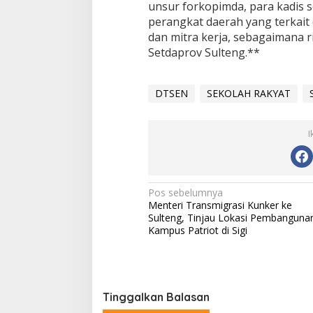
unsur forkopimda, para kadis s
perangkat daerah yang terkai
dan mitra kerja, sebagaimana ri
Setdaprov Sulteng.**
DTSEN
SEKOLAH RAKYAT
I
Navigasi
Pos sebelumnya
Menteri Transmigrasi Kunker ke
pos
Sulteng, Tinjau Lokasi Pembanguna
Kampus Patriot di Sigi
Tinggalkan Balasan