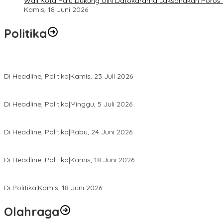
Wali Kota Palu Dukung UIN Datokarama Laksanakan Poros 
Kamis, 18 Juni 2026
Politika
Momentum Harlah PKB ke-28, Perempuan Bangsa Gelar Dua Agend
Di Headline, Politika
|
Kamis, 23 Juli 2026
Di Pelantikan PAN Sulteng, Gubernur Anwar Hafid Ajak Sinergi Op
Di Headline, Politika
|
Minggu, 5 Juli 2026
Rio Capella Gantikan Hadianto Rasyid Sebagai Ketua DPD Hanura
Di Headline, Politika
|
Rabu, 24 Juni 2026
DPW PKB Sulteng Sukses Gelar Muscab, Mustasyar Apresiasi Kine
Di Headline, Politika
|
Kamis, 18 Juni 2026
PSI Sulteng Peduli Korban Gempa 6,7 SR, Membumikan Solidaritas
Di Politika
|
Kamis, 18 Juni 2026
Olahraga