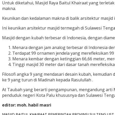
Untuk diketahui, Masjid Raya Baitul Khairaat yang terleta
makna.
Keunikan dan kedalaman makna di balik arsitektur masjid in
Ini keunikan arsitektur masjid termegah di Sulawesi Teng
Masjid dengan kubah terbesar di Indonesia, dengan diame
Menara dengan jam analog terbesar di Indonesia den
Terdapat 99 ornamen jendela yang merefleksikan 99
Menara kembar dengan ketinggian 66,66 meter, meref
Tinggi masjid 30 meter dari dasar tanah merefleksika
Filosofi angka 9 yang mendasari desain kubah, kemudian 
ke 9 yang turun di Madinah kepada Rasulullah .
At Taubah yang berarti pengampunan, mengandung arti 
penduduk negeri Kota Palu khususnya dan Sulawesi Ten
editor: moh. habil masri
MASJID BAITUL KHAIRAAT
PEMERINTAH PROVINSI SULTENG
UST