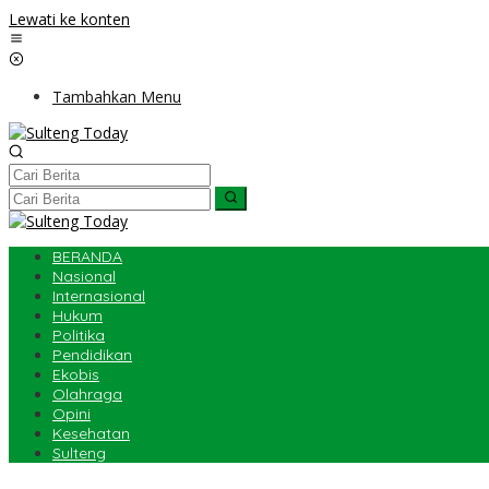
Lewati ke konten
Tambahkan Menu
BERANDA
Nasional
Internasional
Hukum
Politika
Pendidikan
Ekobis
Olahraga
Opini
Kesehatan
Sulteng