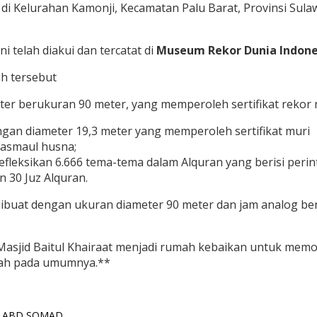
k di Kelurahan Kamonji, Kecamatan Palu Barat, Provinsi Sula
i telah diakui dan tercatat di
Museum Rekor Dunia Indones
ah tersebut
ter berukuran 90 meter, yang memperoleh sertifikat rekor 
gan diameter 19,3 meter yang memperoleh sertifikat muri
 asmaul husna;
leksikan 6.666 tema-tema dalam Alquran yang berisi perint
n 30 Juz Alquran.
dibuat dengan ukuran diameter 90 meter dan jam analog be
Masjid Baitul Khairaat menjadi rumah kebaikan untuk me
gah pada umumnya.**
. ABD SOMAD