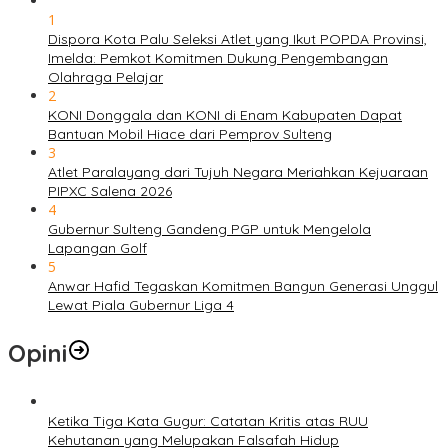
1
Dispora Kota Palu Seleksi Atlet yang Ikut POPDA Provinsi,
Imelda: Pemkot Komitmen Dukung Pengembangan
Olahraga Pelajar
2
KONI Donggala dan KONI di Enam Kabupaten Dapat
Bantuan Mobil Hiace dari Pemprov Sulteng
3
Atlet Paralayang dari Tujuh Negara Meriahkan Kejuaraan
PIPXC Salena 2026
4
Gubernur Sulteng Gandeng PGP untuk Mengelola
Lapangan Golf
5
Anwar Hafid Tegaskan Komitmen Bangun Generasi Unggul
Lewat Piala Gubernur Liga 4
Opini
Ketika Tiga Kata Gugur: Catatan Kritis atas RUU
Kehutanan yang Melupakan Falsafah Hidup