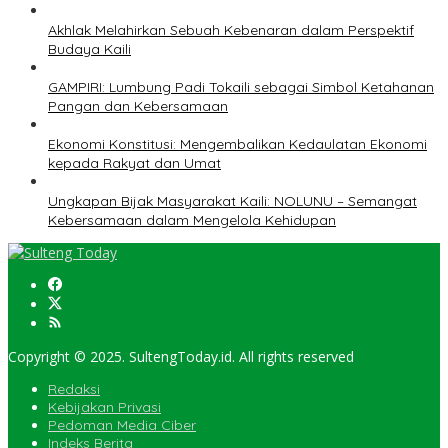
Akhlak Melahirkan Sebuah Kebenaran dalam Perspektif
Budaya Kaili
GAMPIRI: Lumbung Padi Tokaili sebagai Simbol Ketahanan
Pangan dan Kebersamaan
Ekonomi Konstitusi: Mengembalikan Kedaulatan Ekonomi
kepada Rakyat dan Umat
Ungkapan Bijak Masyarakat Kaili: NOLUNU – Semangat
Kebersamaan dalam Mengelola Kehidupan
Copyright © 2025. SultengToday.id. All rights reserved
Redaksi
Kebijakan Privasi
Pedoman Media Ciber
Indeks Berita