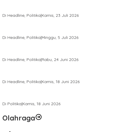
Momentum Harlah PKB ke-28, Perempuan Bangsa Gelar Dua
Agenda Akbar Perkuat Mesin Organisasi
Di Headline, Politika
|
Kamis, 23 Juli 2026
Di Pelantikan PAN Sulteng, Gubernur Anwar Hafid Ajak Sinergi
Optimalkan Potensi Daerah
Di Headline, Politika
|
Minggu, 5 Juli 2026
Rio Capella Gantikan Hadianto Rasyid Sebagai Ketua DPD
Hanura Sulteng
Di Headline, Politika
|
Rabu, 24 Juni 2026
DPW PKB Sulteng Sukses Gelar Muscab, Mustasyar Apresiasi
Kinerja Utat Bowo
Di Headline, Politika
|
Kamis, 18 Juni 2026
PSI Sulteng Peduli Korban Gempa 6,7 SR, Membumikan
Solidaritas, Meringankan Derita Rakyat
Di Politika
|
Kamis, 18 Juni 2026
Olahraga