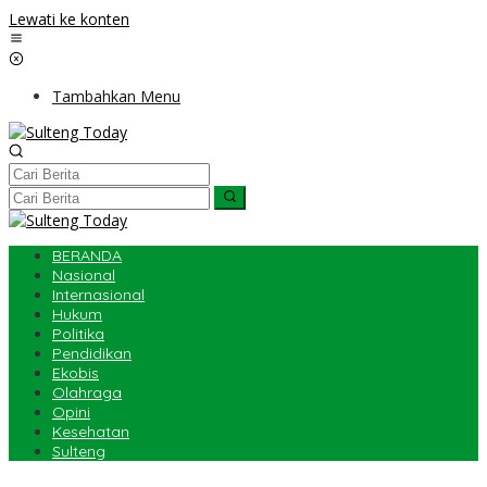
Lewati ke konten
Tambahkan Menu
BERANDA
Nasional
Internasional
Hukum
Politika
Pendidikan
Ekobis
Olahraga
Opini
Kesehatan
Sulteng