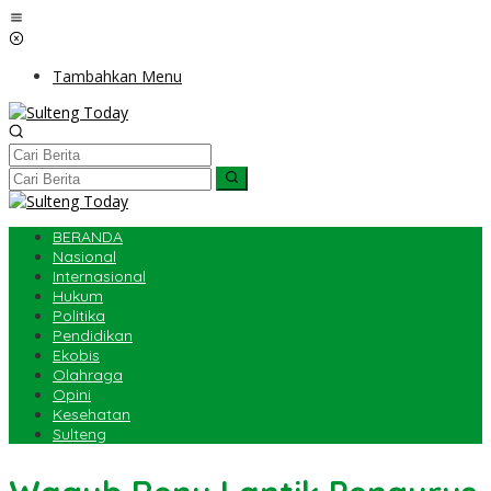
Lewati
ke
konten
Tambahkan Menu
BERANDA
Nasional
Internasional
Hukum
Politika
Pendidikan
Ekobis
Olahraga
Opini
Kesehatan
Sulteng