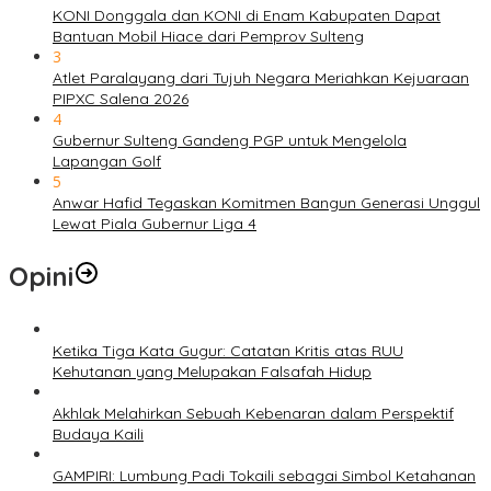
KONI Donggala dan KONI di Enam Kabupaten Dapat
Bantuan Mobil Hiace dari Pemprov Sulteng
3
Atlet Paralayang dari Tujuh Negara Meriahkan Kejuaraan
PIPXC Salena 2026
4
Gubernur Sulteng Gandeng PGP untuk Mengelola
Lapangan Golf
5
Anwar Hafid Tegaskan Komitmen Bangun Generasi Unggul
Lewat Piala Gubernur Liga 4
Opini
Ketika Tiga Kata Gugur: Catatan Kritis atas RUU
Kehutanan yang Melupakan Falsafah Hidup
Akhlak Melahirkan Sebuah Kebenaran dalam Perspektif
Budaya Kaili
GAMPIRI: Lumbung Padi Tokaili sebagai Simbol Ketahanan