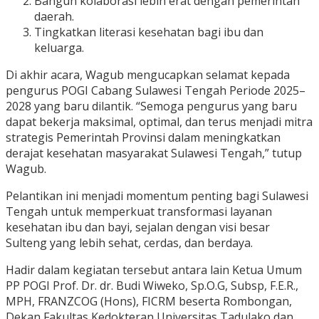
Bangun kolaborasi lebih erat dengan pemerintah
daerah.
Tingkatkan literasi kesehatan bagi ibu dan
keluarga.
Di akhir acara, Wagub mengucapkan selamat kepada
pengurus POGI Cabang Sulawesi Tengah Periode 2025–
2028 yang baru dilantik. “Semoga pengurus yang baru
dapat bekerja maksimal, optimal, dan terus menjadi mitra
strategis Pemerintah Provinsi dalam meningkatkan
derajat kesehatan masyarakat Sulawesi Tengah,” tutup
Wagub.
Pelantikan ini menjadi momentum penting bagi Sulawesi
Tengah untuk memperkuat transformasi layanan
kesehatan ibu dan bayi, sejalan dengan visi besar
Sulteng yang lebih sehat, cerdas, dan berdaya.
Hadir dalam kegiatan tersebut antara lain Ketua Umum
PP POGI Prof. Dr. dr. Budi Wiweko, Sp.O.G, Subsp, F.E.R.,
MPH, FRANZCOG (Hons), FICRM beserta Rombongan,
Dekan Fakultas Kedokteran Universitas Tadulako dan