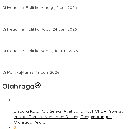
Optimalkan Potensi Daerah
Di Headline, Politika
|
Minggu, 5 Juli 2026
Rio Capella Gantikan Hadianto Rasyid Sebagai Ketua DPD
Hanura Sulteng
Di Headline, Politika
|
Rabu, 24 Juni 2026
DPW PKB Sulteng Sukses Gelar Muscab, Mustasyar Apresiasi
Kinerja Utat Bowo
Di Headline, Politika
|
Kamis, 18 Juni 2026
PSI Sulteng Peduli Korban Gempa 6,7 SR, Membumikan
Solidaritas, Meringankan Derita Rakyat
Di Politika
|
Kamis, 18 Juni 2026
Olahraga
1
Dispora Kota Palu Seleksi Atlet yang Ikut POPDA Provinsi,
Imelda: Pemkot Komitmen Dukung Pengembangan
Olahraga Pelajar
2