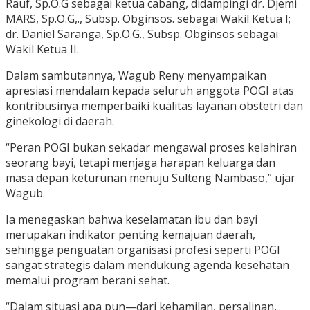
Rauf, Sp.O.G sebagai ketua cabang, didampingi dr. Djemi
MARS, Sp.O.G,., Subsp. Obginsos. sebagai Wakil Ketua I;
dr. Daniel Saranga, Sp.O.G., Subsp. Obginsos sebagai
Wakil Ketua II.
Dalam sambutannya, Wagub Reny menyampaikan
apresiasi mendalam kepada seluruh anggota POGI atas
kontribusinya memperbaiki kualitas layanan obstetri dan
ginekologi di daerah.
“Peran POGI bukan sekadar mengawal proses kelahiran
seorang bayi, tetapi menjaga harapan keluarga dan
masa depan keturunan menuju Sulteng Nambaso,” ujar
Wagub.
Ia menegaskan bahwa keselamatan ibu dan bayi
merupakan indikator penting kemajuan daerah,
sehingga penguatan organisasi profesi seperti POGI
sangat strategis dalam mendukung agenda kesehatan
memalui program berani sehat.
“Dalam situasi apa pun—dari kehamilan, persalinan,