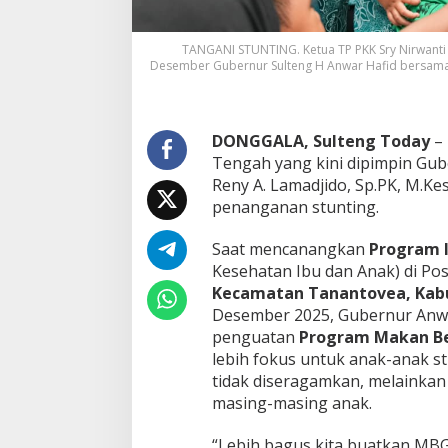
TANGANI STUNTING. Ketua TP PKK Sry Nirwant
Desember Gubernur Sulteng H Anwar Hafid bersama
DONGGALA, Sulteng Today
–
Tengah yang kini dipimpin Gube
Reny A. Lamadjido, Sp.PK, M.Ke
penanganan stunting.
Saat mencanangkan
Program I
Kesehatan Ibu dan Anak) di P
Kecamatan Tanantovea, Kab
Desember 2025, Gubernur Anw
penguatan
Program Makan Be
lebih fokus untuk anak-anak s
tidak diseragamkan, melainkan 
masing-masing anak.
“Lebih bagus kita buatkan MBG