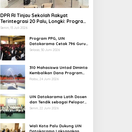
DPR RI Tinjau Sekolah Rakyat
Terintegrasi 20 Palu, Longki: Program
Prabowo Angkat Martabat Anak
Senin, 13 Juli 2026
Miskin
Program PPG, UIN
Datokarama Cetak 796 Guru
Profesional
Selasa, 30 Juni 2026
310 Mahasiswa Untad Diminta
Kembalikan Dana Program
Berani Cerdas, Kadisdik
Rabu, 24 Juni 2026
Sulteng: Tidak Boleh Terima
Beasiswa Ganda
UIN Datokarama Latih Dosen
dan Tendik sebagai Pelopor
Moderasi Beragama
Senin, 22 Juni 2026
Wali Kota Palu Dukung UIN
Datokarama Laksanakan