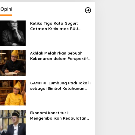
Opini
Ketika Tiga Kata Gugur:
Catatan Kritis atas RUU
Kehutanan yang Melupakan
Falsafah Hidup
Akhlak Melahirkan Sebuah
Kebenaran dalam Perspektif
Budaya Kaili
GAMPIRI: Lumbung Padi Tokaili
sebagai Simbol Ketahanan
Pangan dan Kebersamaan
Ekonomi Konstitusi:
Mengembalikan Kedaulatan
Ekonomi kepada Rakyat dan
Umat