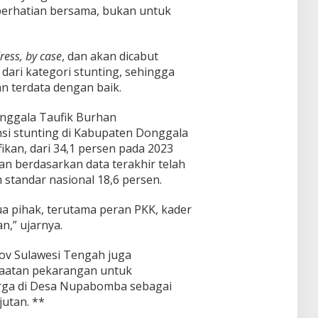
perhatian bersama, bukan untuk
ress, by case
, dan akan dicabut
 dari kategori stunting, sehingga
n terdata dengan baik.
onggala Taufik Burhan
i stunting di Kabupaten Donggala
kan, dari 34,1 persen pada 2023
dan berdasarkan data terakhir telah
 standar nasional 18,6 persen.
mua pihak, terutama peran PKK, kader
n,” ujarnya.
ov Sulawesi Tengah juga
aatan pekarangan untuk
arga di Desa Nupabomba sebagai
jutan. **