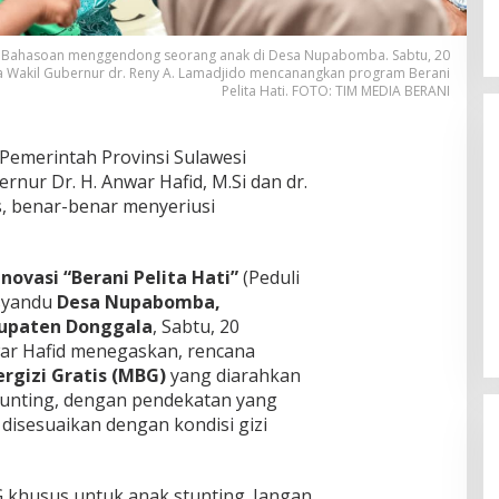
i Bahasoan menggendong seorang anak di Desa Nupabomba. Sabtu, 20
 Wakil Gubernur dr. Reny A. Lamadjido mencanangkan program Berani
Pelita Hati. FOTO: TIM MEDIA BERANI
 Pemerintah Provinsi Sulawesi
rnur Dr. H. Anwar Hafid, M.Si dan dr.
s, benar-benar menyeriusi
Momentum Harlah PKB ke-28,
novasi “Berani Pelita Hati”
(Peduli
Perempuan Bangsa Gelar Dua
osyandu
Desa Nupabomba,
Agenda Akbar Perkuat Mesin
Di Headline, Politika
|
Kamis, 23 Juli 2026
upaten Donggala
, Sabtu, 20
Organisasi
ar Hafid menegaskan, rencana
rgizi Gratis (MBG)
yang diarahkan
tunting, dengan pendekatan yang
disesuaikan dengan kondisi gizi
 khusus untuk anak stunting. Jangan