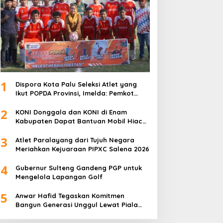
1
Dispora Kota Palu Seleksi Atlet yang
Ikut POPDA Provinsi, Imelda: Pemkot
Komitmen Dukung Pengembangan
2
Olahraga Pelajar
KONI Donggala dan KONI di Enam
Kabupaten Dapat Bantuan Mobil Hiace
dari Pemprov Sulteng
3
Atlet Paralayang dari Tujuh Negara
Meriahkan Kejuaraan PIPXC Salena 2026
4
Gubernur Sulteng Gandeng PGP untuk
Mengelola Lapangan Golf
5
Anwar Hafid Tegaskan Komitmen
Bangun Generasi Unggul Lewat Piala
Gubernur Liga 4