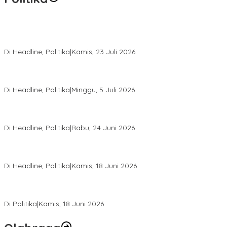
Momentum Harlah PKB ke-28, Perempuan Bangsa Gelar Dua
Agenda Akbar Perkuat Mesin Organisasi
Di Headline, Politika
|
Kamis, 23 Juli 2026
Di Pelantikan PAN Sulteng, Gubernur Anwar Hafid Ajak Sinergi
Optimalkan Potensi Daerah
Di Headline, Politika
|
Minggu, 5 Juli 2026
Rio Capella Gantikan Hadianto Rasyid Sebagai Ketua DPD
Hanura Sulteng
Di Headline, Politika
|
Rabu, 24 Juni 2026
DPW PKB Sulteng Sukses Gelar Muscab, Mustasyar Apresiasi
Kinerja Utat Bowo
Di Headline, Politika
|
Kamis, 18 Juni 2026
PSI Sulteng Peduli Korban Gempa 6,7 SR, Membumikan
Solidaritas, Meringankan Derita Rakyat
Di Politika
|
Kamis, 18 Juni 2026