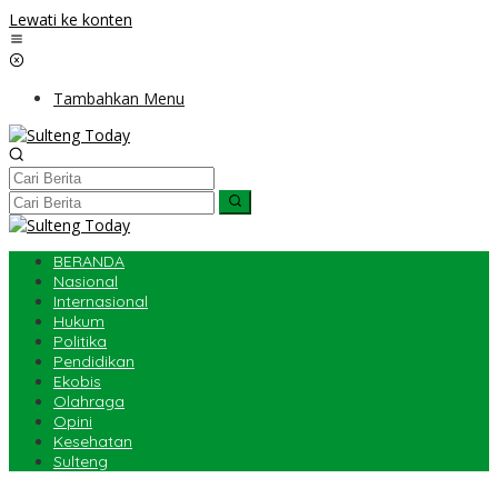
Lewati ke konten
Tambahkan Menu
BERANDA
Nasional
Internasional
Hukum
Politika
Pendidikan
Ekobis
Olahraga
Opini
Kesehatan
Sulteng