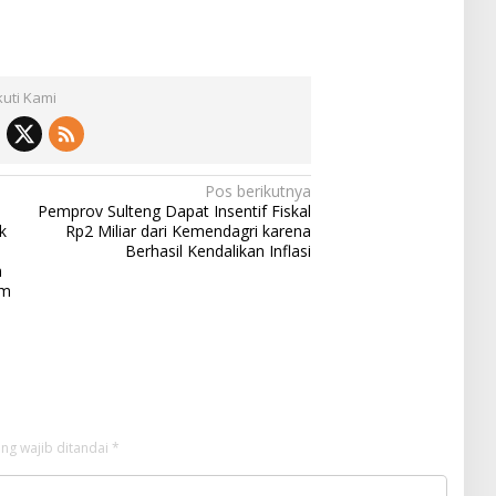
kuti Kami
Pos berikutnya
Pemprov Sulteng Dapat Insentif Fiskal
k
Rp2 Miliar dari Kemendagri karena
Berhasil Kendalikan Inflasi
n
um
ng wajib ditandai
*