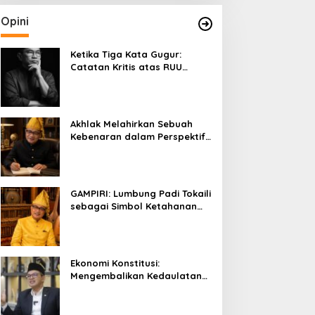
Opini
Ketika Tiga Kata Gugur:
Catatan Kritis atas RUU
Kehutanan yang Melupakan
Falsafah Hidup
Akhlak Melahirkan Sebuah
Kebenaran dalam Perspektif
Budaya Kaili
GAMPIRI: Lumbung Padi Tokaili
sebagai Simbol Ketahanan
Pangan dan Kebersamaan
Ekonomi Konstitusi:
Mengembalikan Kedaulatan
Ekonomi kepada Rakyat dan
Umat