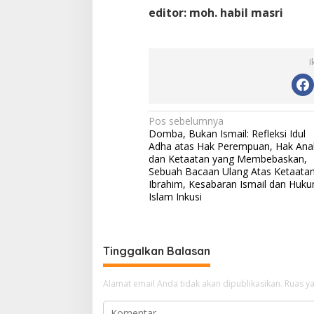
editor: moh. habil masri
I
Navigasi
Pos sebelumnya
Domba, Bukan Ismail: Refleksi Idul
pos
Adha atas Hak Perempuan, Hak Ana
dan Ketaatan yang Membebaskan,
Sebuah Bacaan Ulang Atas Ketaata
Ibrahim, Kesabaran Ismail dan Huk
Islam Inkusi
Tinggalkan Balasan
Alamat email Anda tidak akan dipublikasikan.
Ruas ya