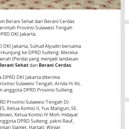
am Berani Sehat dan Berani Cerdas
rintah Provinsi Sulawesi Tengah
PRD DKI Jakarta.
D DKI Jakarta, Suhud Alyudin bersama
rkunjung ke DPRD Sulteng. Mereka
erah (Perda) yang menjadi landasan
Berani Sehat
dan
Berani Cerdas
.
Momentum Harlah PKB ke-28,
Perempuan Bangsa Gelar Dua
DPRD DKI Jakarta diterima
Agenda Akbar Perkuat Mesin
Di Headline, Politika
|
Kamis, 23 Juli 2026
vinsi Sulawesi Tengah, Arnila Hi Ali,
Organisasi
n anggota DPRD Provinsi Sulteng.
RD Provinsi Sulawesi Tengah Dr.
S, Ketua Komisi II, Yus Mangun, SE,
abowo, Ketua Komisi IV Moh. Hidayat
nggota DPRD Sulteng, yakni Rauf,
man Slamet, Hartati, Winiar