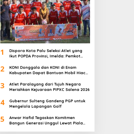
1
Dispora Kota Palu Seleksi Atlet yang
Ikut POPDA Provinsi, Imelda: Pemkot
Komitmen Dukung Pengembangan
2
Olahraga Pelajar
KONI Donggala dan KONI di Enam
Kabupaten Dapat Bantuan Mobil Hiace
dari Pemprov Sulteng
3
Atlet Paralayang dari Tujuh Negara
Meriahkan Kejuaraan PIPXC Salena 2026
4
Gubernur Sulteng Gandeng PGP untuk
Mengelola Lapangan Golf
5
Anwar Hafid Tegaskan Komitmen
Bangun Generasi Unggul Lewat Piala
Gubernur Liga 4