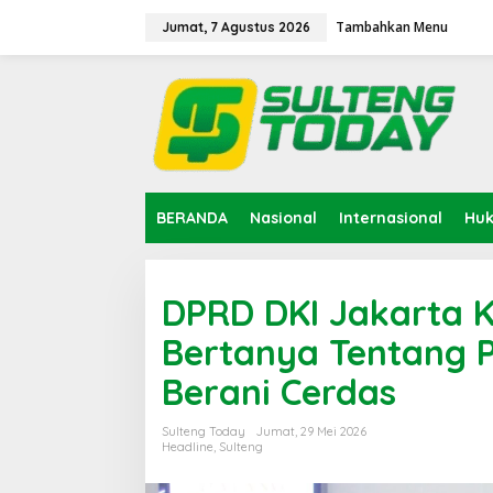
Lewati
ke
Tambahkan Menu
Jumat, 7 Agustus 2026
konten
BERANDA
Nasional
Internasional
Hu
DPRD DKI Jakarta K
Bertanya Tentang 
Berani Cerdas
Sulteng Today
Jumat, 29 Mei 2026
Headline
,
Sulteng