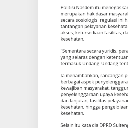
Politisi Nasdem itu menegaskan
merupakan hak dasar masyaraka
secara sosiologis, regulasi in
tantangan pelayanan kesehatan
akses, ketersediaan fasilitas,
kesehatan.
“Sementara secara yuridis, pe
yang selaras dengan ketentua
termasuk Undang-Undang tenta
Ia menambahkan, rancangan pe
berbagai aspek penyelenggaraa
kewajiban masyarakat, tanggu
penyelenggaraan upaya keseha
dan lanjutan, fasilitas pelaya
kesehatan, hingga pengelolaa
kesehatan.
Selain itu kata dia DPRD Sult