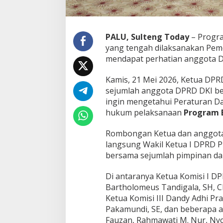
PALU, Sulteng Today
– Progr
yang tengah dilaksanakan Peme
mendapat perhatian anggota D
Kamis, 21 Mei 2026, Ketua DPR
sejumlah anggota DPRD DKI be
ingin mengetahui Peraturan Da
hukum pelaksanaan
Program
Rombongan Ketua dan anggota 
langsung Wakil Ketua I DPRD Pro
bersama sejumlah pimpinan da
Di antaranya Ketua Komisi I DP
Bartholomeus Tandigala, SH, CE
Ketua Komisi III Dandy Adhi Pr
Pakamundi, SE, dan beberapa a
Fauzan, Rahmawati M. Nur, Nyo