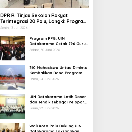
DPR RI Tinjau Sekolah Rakyat
Terintegrasi 20 Palu, Longki: Program
Prabowo Angkat Martabat Anak
Senin, 13 Juli 2026
Miskin
Program PPG, UIN
Datokarama Cetak 796 Guru
Profesional
Selasa, 30 Juni 2026
310 Mahasiswa Untad Diminta
Kembalikan Dana Program
Berani Cerdas, Kadisdik
Rabu, 24 Juni 2026
Sulteng: Tidak Boleh Terima
Beasiswa Ganda
UIN Datokarama Latih Dosen
dan Tendik sebagai Pelopor
Moderasi Beragama
Senin, 22 Juni 2026
Wali Kota Palu Dukung UIN
Datokarama Laksanakan