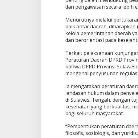
dan pengawasan secara lebih efe
Menurutnya melalui pertukaran
baik antar daerah, diharapka
kelola pemerintahan daerah ya
dan berorientasi pada kesejah
Terkait pelaksanaan kunjunga
Peraturan Daerah DPRD Provins
bahwa DPRD Provinsi Sulawesi
mengenai penyusunan regulasi 
Ia mengatakan peraturan daera
landasan hukum dalam penye
di Sulawesi Tengah, dengan t
kesehatan yang berkualitas, me
bagi seluruh masyarakat.
“Pembentukan peraturan daerah
filosofis, sosiologis, dan yuridi