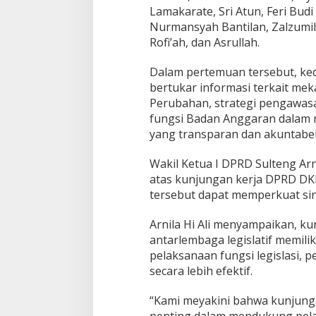
Lamakarate, Sri Atun, Feri Bu
Nurmansyah Bantilan, Zalzumil
Rofi’ah, dan Asrullah.
Dalam pertemuan tersebut, ked
bertukar informasi terkait 
Perubahan, strategi pengawasa
fungsi Badan Anggaran dalam 
yang transparan dan akuntabel
Wakil Ketua I DPRD Sulteng Arn
atas kunjungan kerja DPRD DKI
tersebut dapat memperkuat sine
Arnila Hi Ali menyampaikan, ku
antarlembaga legislatif memili
pelaksanaan fungsi legislasi,
secara lebih efektif.
“Kami meyakini bahwa kunjungan 
penting dalam mendukung pelak