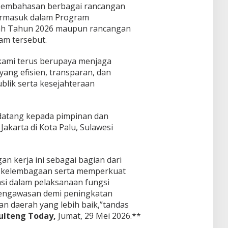
pembahasan berbagai rancangan
termasuk dalam Program
ah Tahun 2026 maupun rancangan
am tersebut.
kami terus berupaya menjaga
ang efisien, transparan, dan
blik serta kesejahteraan
datang kepada pimpinan dan
akarta di Kota Palu, Sulawesi
n kerja ini sebagai bagian dari
i kelembagaan serta memperkuat
asi dalam pelaksanaan fungsi
 pengawasan demi peningkatan
han daerah yang lebih baik,”tandas
ulteng Today,
Jumat, 29 Mei 2026.**