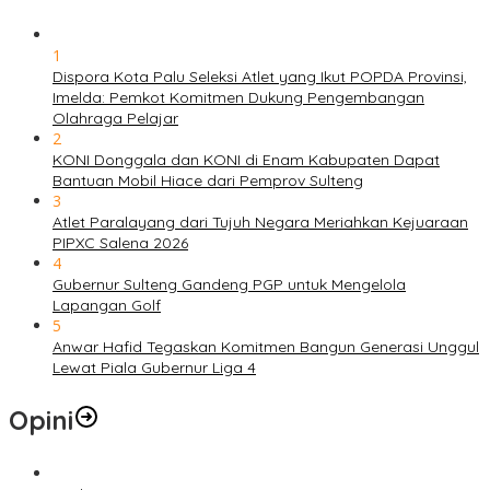
1
Dispora Kota Palu Seleksi Atlet yang Ikut POPDA Provinsi,
Imelda: Pemkot Komitmen Dukung Pengembangan
Olahraga Pelajar
2
KONI Donggala dan KONI di Enam Kabupaten Dapat
Bantuan Mobil Hiace dari Pemprov Sulteng
3
Atlet Paralayang dari Tujuh Negara Meriahkan Kejuaraan
PIPXC Salena 2026
4
Gubernur Sulteng Gandeng PGP untuk Mengelola
Lapangan Golf
5
Anwar Hafid Tegaskan Komitmen Bangun Generasi Unggul
Lewat Piala Gubernur Liga 4
Opini