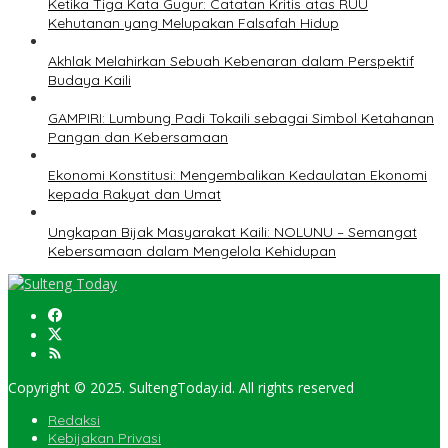
Ketika Tiga Kata Gugur: Catatan Kritis atas RUU
Kehutanan yang Melupakan Falsafah Hidup
Akhlak Melahirkan Sebuah Kebenaran dalam Perspektif
Budaya Kaili
GAMPIRI: Lumbung Padi Tokaili sebagai Simbol Ketahanan
Pangan dan Kebersamaan
Ekonomi Konstitusi: Mengembalikan Kedaulatan Ekonomi
kepada Rakyat dan Umat
Ungkapan Bijak Masyarakat Kaili: NOLUNU – Semangat
Kebersamaan dalam Mengelola Kehidupan
Copyright © 2025. SultengToday.id. All rights reserved
Redaksi
Kebijakan Privasi