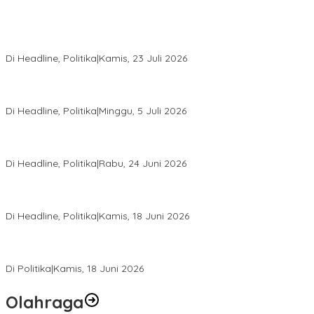
Momentum Harlah PKB ke-28, Perempuan Bangsa Gelar Dua
Agenda Akbar Perkuat Mesin Organisasi
Di Headline, Politika
|
Kamis, 23 Juli 2026
Di Pelantikan PAN Sulteng, Gubernur Anwar Hafid Ajak Sinergi
Optimalkan Potensi Daerah
Di Headline, Politika
|
Minggu, 5 Juli 2026
Rio Capella Gantikan Hadianto Rasyid Sebagai Ketua DPD
Hanura Sulteng
Di Headline, Politika
|
Rabu, 24 Juni 2026
DPW PKB Sulteng Sukses Gelar Muscab, Mustasyar Apresiasi
Kinerja Utat Bowo
Di Headline, Politika
|
Kamis, 18 Juni 2026
PSI Sulteng Peduli Korban Gempa 6,7 SR, Membumikan
Solidaritas, Meringankan Derita Rakyat
Di Politika
|
Kamis, 18 Juni 2026
Olahraga