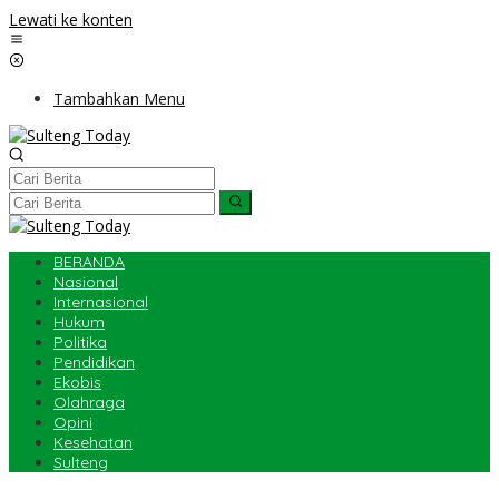
Lewati ke konten
Tambahkan Menu
BERANDA
Nasional
Internasional
Hukum
Politika
Pendidikan
Ekobis
Olahraga
Opini
Kesehatan
Sulteng