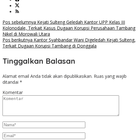
Navigasi
Pos sebelumnya
Kejati Sulteng Geledah Kantor UPP Kelas III
Kolonodale, Terkait Kasus Dugaan Korupsi Perusahaan Tambang
pos
Nikel di Morowali Utara
Pos berikutnya
Kantor Syahbandar Wani Digeledah Kejati Sulteng,
Terkait Dugaan Korupsi Tambang di Donggala
Tinggalkan Balasan
Alamat email Anda tidak akan dipublikasikan.
Ruas yang wajib
ditandai
*
Komentar