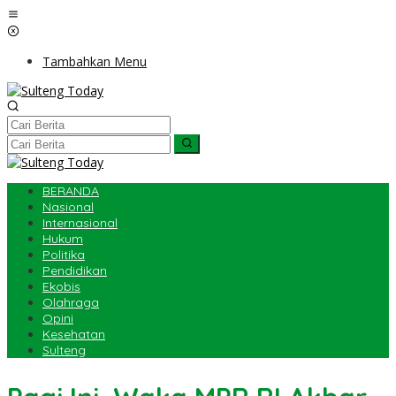
Lewati
ke
konten
Tambahkan Menu
BERANDA
Nasional
Internasional
Hukum
Politika
Pendidikan
Ekobis
Olahraga
Opini
Kesehatan
Sulteng