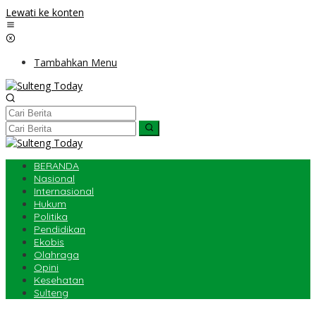
Lewati ke konten
Tambahkan Menu
BERANDA
Nasional
Internasional
Hukum
Politika
Pendidikan
Ekobis
Olahraga
Opini
Kesehatan
Sulteng