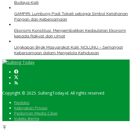
Budaya Kaili
GAMPIRI: Lumbung Padi Tokaili sebagai Simbol Ketahanan
Pangan dan Kebersamaan
Ekonomi Konstitusi: Mengembalikan Kedaulatan Ekonomi
kepada Rakyat dan Umat
Ungkapan Bijak Masyarakat Kaili: NOLUNU – Semangat
Kebersamaan dalam Mengelola Kehidupan
Copyright © 2025. SultengToday.id. All rights reserved
Redaksi
Kebijakan Privasi
Pedoman Media Ciber
Indeks Berita