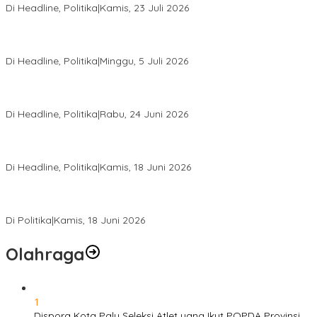
Di Headline, Politika
|
Kamis, 23 Juli 2026
Di Pelantikan PAN Sulteng, Gubernur Anwar Hafid Ajak Sinergi
Optimalkan Potensi Daerah
Di Headline, Politika
|
Minggu, 5 Juli 2026
Rio Capella Gantikan Hadianto Rasyid Sebagai Ketua DPD
Hanura Sulteng
Di Headline, Politika
|
Rabu, 24 Juni 2026
DPW PKB Sulteng Sukses Gelar Muscab, Mustasyar Apresiasi
Kinerja Utat Bowo
Di Headline, Politika
|
Kamis, 18 Juni 2026
PSI Sulteng Peduli Korban Gempa 6,7 SR, Membumikan
Solidaritas, Meringankan Derita Rakyat
Di Politika
|
Kamis, 18 Juni 2026
Olahraga
1
Dispora Kota Palu Seleksi Atlet yang Ikut POPDA Provinsi,