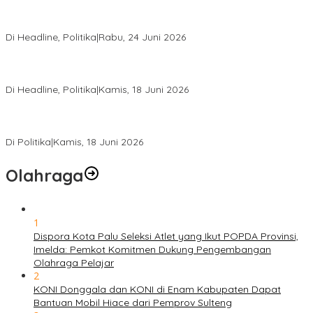
Rio Capella Gantikan Hadianto Rasyid Sebagai Ketua DPD
Hanura Sulteng
Di Headline, Politika
|
Rabu, 24 Juni 2026
DPW PKB Sulteng Sukses Gelar Muscab, Mustasyar Apresiasi
Kinerja Utat Bowo
Di Headline, Politika
|
Kamis, 18 Juni 2026
PSI Sulteng Peduli Korban Gempa 6,7 SR, Membumikan
Solidaritas, Meringankan Derita Rakyat
Di Politika
|
Kamis, 18 Juni 2026
Olahraga
1
Dispora Kota Palu Seleksi Atlet yang Ikut POPDA Provinsi,
Imelda: Pemkot Komitmen Dukung Pengembangan
Olahraga Pelajar
2
KONI Donggala dan KONI di Enam Kabupaten Dapat
Bantuan Mobil Hiace dari Pemprov Sulteng