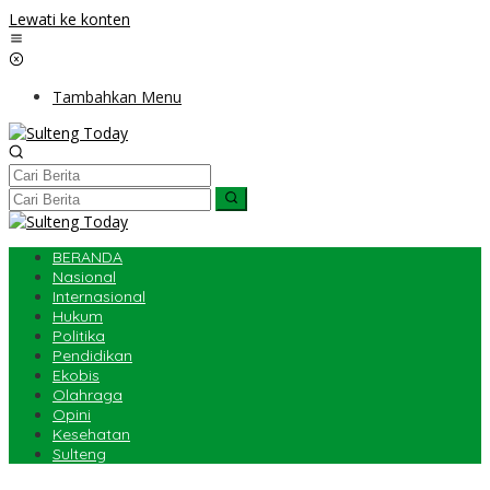
Lewati ke konten
Tambahkan Menu
BERANDA
Nasional
Internasional
Hukum
Politika
Pendidikan
Ekobis
Olahraga
Opini
Kesehatan
Sulteng