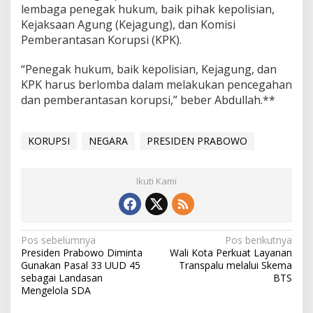
lembaga penegak hukum, baik pihak kepolisian,
Kejaksaan Agung (Kejagung), dan Komisi
Pemberantasan Korupsi (KPK).
“Penegak hukum, baik kepolisian, Kejagung, dan
KPK harus berlomba dalam melakukan pencegahan
dan pemberantasan korupsi,” beber Abdullah.**
KORUPSI
NEGARA
PRESIDEN PRABOWO
Ikuti Kami
Navigasi
Pos sebelumnya
Pos berikutnya
Presiden Prabowo Diminta
Wali Kota Perkuat Layanan
pos
Gunakan Pasal 33 UUD 45
Transpalu melalui Skema
sebagai Landasan
BTS
Mengelola SDA