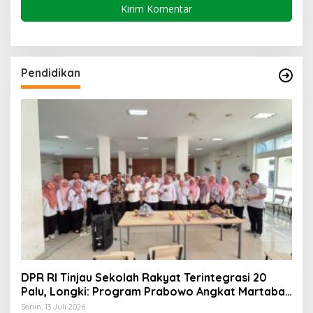
Pendidikan
DPR RI Tinjau Sekolah Rakyat Terintegrasi 20
Palu, Longki: Program Prabowo Angkat Martabat
Anak Miskin
Senin, 13 Juli 2026