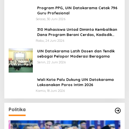
Program PPG, UIN Datokarama Cetak 796
Guru Profesional
Selasa, 30 Juni 2026
310 Mahasiswa Untad Diminta Kembalikan
Dana Program Berani Cerdas, Kadisdik
Sulteng: Tidak Boleh Terima Beasiswa
Rabu, 24 Juni 2026
Ganda
UIN Datokarama Latih Dosen dan Tendik
sebagai Pelopor Moderasi Beragama
Senin, 22 Juni 2026
Wali Kota Palu Dukung UIN Datokarama
Laksanakan Poros Intim 2026
Kamis, 18 Juni 2026
Politika