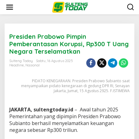
Lewati
ke
konten
Presiden Prabowo Pimpin
Pemberantasan Korupsi, Rp300 T Uang
Negara Terselamatkan
Sulteng Today
Sabtu, 16 Agustus 2025
Headline
,
Nasional
PIDATO KENEGARAAN. Presiden Prabowo Subianto saat
menyampaikan pidato kenegaraan di gedung DPR RI, Senayan
Jakarta, Jumat, 15 Agustus 2925. F.ISTIMEWA
JAKARTA, sultengtoday.id
– Awal tahun 2025
Pemerintahan yang dipimpin Presiden Prabowo
Subianto berhasil menyelamatkan keuangan
negara sebesar Rp300 triliun.