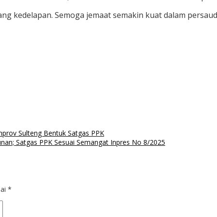
yang kedelapan. Semoga jemaat semakin kuat dalam persauda
mprov Sulteng Bentuk Satgas PPK
unan; Satgas PPK Sesuai Semangat Inpres No 8/2025
dai
*