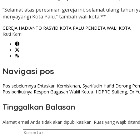
“Selamat atas peresmian gereja ini, selamat ulang tahun 
menyayangi Kota Palu,” tambah wali kota.**
GEREJA
HADIANTO RASYID
KOTA PALU
PENDETA
WALI KOTA
Ikuti Kami
Navigasi pos
Pos sebelumnya
Entaskan Kemiskinan, Syarifudin Hafid Dorong Pe
Pos berikutnya
Respon Gagasan Wakil Ketua II DPRD Sulteng, Dr Y
Tinggalkan Balasan
Alamat email Anda tidak akan dipublikasikan.
Ruas yang wajib ditan