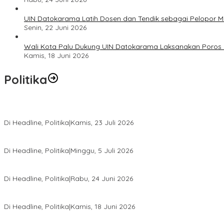
UIN Datokarama Latih Dosen dan Tendik sebagai Pelopor 
Senin, 22 Juni 2026
Wali Kota Palu Dukung UIN Datokarama Laksanakan Poros 
Kamis, 18 Juni 2026
Politika
Momentum Harlah PKB ke-28, Perempuan Bangsa Gelar Dua Agend
Di Headline, Politika
|
Kamis, 23 Juli 2026
Di Pelantikan PAN Sulteng, Gubernur Anwar Hafid Ajak Sinergi Op
Di Headline, Politika
|
Minggu, 5 Juli 2026
Rio Capella Gantikan Hadianto Rasyid Sebagai Ketua DPD Hanura
Di Headline, Politika
|
Rabu, 24 Juni 2026
DPW PKB Sulteng Sukses Gelar Muscab, Mustasyar Apresiasi Kine
Di Headline, Politika
|
Kamis, 18 Juni 2026