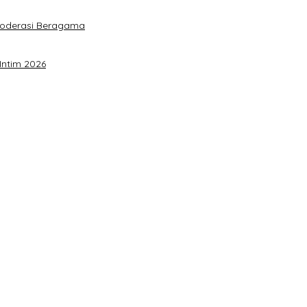
Moderasi Beragama
Intim 2026
a Akbar Perkuat Mesin Organisasi
timalkan Potensi Daerah
 Sulteng
rja Utat Bowo