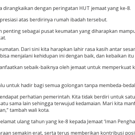
 juga dirangkaikan dengan peringatan HUT jemaat yang ke-8.
esiasi atas berdirinya rumah ibadah tersebut.
an penting sebagai pusat keumatan yang diharapkan mampu
at.
umatan. Dari sini kita harapkan lahir rasa kasih antar ses
a menjalani kehidupan ini dengan baik, dan kebaikan itu h
dimanfaatkan sebaik-baiknya oleh jemaat untuk memperkuat
alu untuk hadir bagi semua golongan tanpa membeda-beda
ndapat perhatian pemerintah. Kita tidak berdiri untuk sa
atu sama lain sehingga terwujud kedamaian. Mari kita manf
an,” tambah wali kota.
elamat ulang tahun yang ke-8 kepada Jemaat ‘Iman Penghar
raan semakin erat, serta terus memberikan kontribusi pos