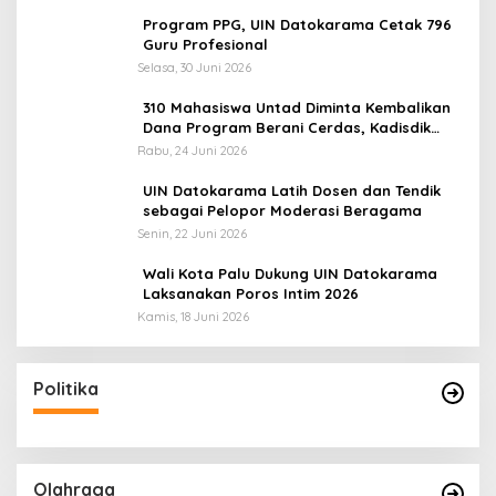
Program PPG, UIN Datokarama Cetak 796
Guru Profesional
Selasa, 30 Juni 2026
310 Mahasiswa Untad Diminta Kembalikan
Dana Program Berani Cerdas, Kadisdik
Sulteng: Tidak Boleh Terima Beasiswa
Rabu, 24 Juni 2026
Ganda
UIN Datokarama Latih Dosen dan Tendik
sebagai Pelopor Moderasi Beragama
Senin, 22 Juni 2026
Wali Kota Palu Dukung UIN Datokarama
Laksanakan Poros Intim 2026
Kamis, 18 Juni 2026
Politika
Olahraga