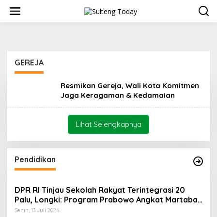
L
e
w
a
t
i
k
GEREJA
e
k
o
Resmikan Gereja, Wali Kota Komitmen
n
Jaga Keragaman & Kedamaian
t
e
n
Lihat Selengkapnya
Pendidikan
DPR RI Tinjau Sekolah Rakyat Terintegrasi 20
Palu, Longki: Program Prabowo Angkat Martabat
Anak Miskin
Senin, 13 Juli 2026